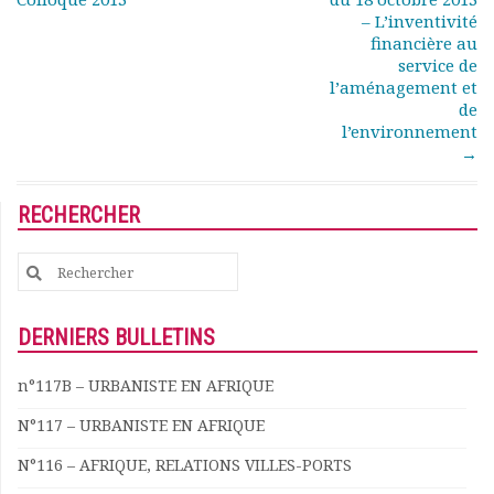
Rapports moraux
– L’inventivité
Rapports financiers
financière au
service de
Nous rejoindre
l’aménagement et
Le bulletin
de
Présentation du bulletin
l’environnement
Comité de rédaction
→
Bulletins Villes en
développement
RECHERCHER
Kiosk
Ressources
Search
Nos actions
for:
Podcast-AdP
Dîners débats
DERNIERS BULLETINS
Journées d’études
n°117B – URBANISTE EN AFRIQUE
Concours vidéo
Matinales
N°117 – URBANISTE EN AFRIQUE
Nos partenaires
N°116 – AFRIQUE, RELATIONS VILLES-PORTS
Evénements
Publications et rapports