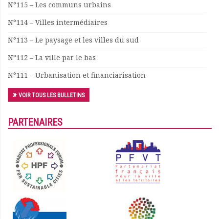
N°115 – Les communs urbains
Documents
N°114 – Villes intermédiaires
Les adhérents
Annuaire
N°113 – Le paysage et les villes du sud
Offres d’emploi
N°112 – La ville par le bas
Forum
Actualités
N°111 – Urbanisation et financiarisation
Nous contacter
VOIR TOUS LES BULLETINS
PARTENAIRES