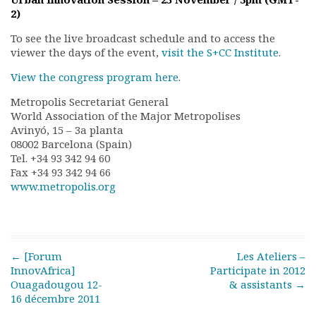
Rapports moraux
2)
Rapports financiers
To see the live broadcast schedule and to access the
Nous rejoindre
viewer the days of the event,
visit the S+CC Institute
.
Le bulletin
View the congress program here
.
Présentation du bulletin
Comité de rédaction
Metropolis Secretariat General
Bulletins Villes en
World Association of the Major Metropolises
développement
Avinyó, 15 – 3a planta
08002 Barcelona (Spain)
Kiosk
Tel. +34 93 342 94 60
Ressources
Fax +34 93 342 94 66
Nos actions
www.metropolis.org
Podcast-AdP
Dîners débats
Journées d’études
Concours vidéo
Post navigation
←
[Forum
Les Ateliers –
Matinales
InnovAfrica]
Participate in 2012
Nos partenaires
Ouagadougou 12-
& assistants
→
Evénements
16 décembre 2011
Publications et rapports