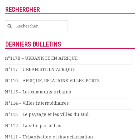
Documents
RECHERCHER
Les adhérents
Annuaire
Search
Offres d’emploi
for:
Forum
DERNIERS BULLETINS
Actualités
Nous contacter
n°117B – URBANISTE EN AFRIQUE
N°117 – URBANISTE EN AFRIQUE
N°116 – AFRIQUE, RELATIONS VILLES-PORTS
N°115 – Les communs urbains
N°114 – Villes intermédiaires
N°113 – Le paysage et les villes du sud
N°112 – La ville par le bas
N°111 – Urbanisation et financiarisation