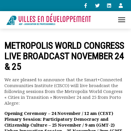
+33 (0)1 47 98 85 34
METROPOLIS WORLD CONGRESS
contact@villes-developpement.org
LIVE BROADCAST NOVEMBER 24
& 25
Accueil
L’association
Qui sommes-nous ?
We are pleased to announce that the Smart+Connected
Communities Institute (CISCO) will live broadcast the
Présentation vidéo
following sessions from the Metropolis World Congress
Le bureau
« Cities in Transition » November 24 and 25 from Porto
Statuts de l’association
Alegre:
Vie de l’association
Opening Ceremony – 24 November / 12 am (CEST)
Calendrier des activités
Plenary Session: Participatory Democracy and
Assemblées générales
Citizenship Culture – 25 November / 9 am (GMT-2)
Comptes rendus mensuels
Urban Innovation Session – 25 November / 3pm (GMT-