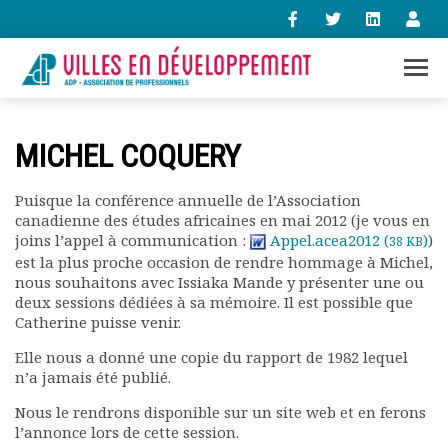
+33 (0)1 47 98 85 34
MICHEL COQUERY
contact@villes-developpement.org
Puisque la conférence annuelle de l’Association
canadienne des études africaines en mai 2012 (je vous en
Accueil
joins l’appel à communication :
Appel.acea2012 (
)
)
38 KB
L’association
est la plus proche occasion de rendre hommage à Michel,
Qui sommes-nous ?
nous souhaitons avec Issiaka Mande y présenter une ou
Présentation vidéo
deux sessions dédiées à sa mémoire. Il est possible que
Le bureau
Catherine puisse venir.
Statuts de l’association
Elle nous a donné une copie du rapport de 1982 lequel
Vie de l’association
n’a jamais été publié.
Calendrier des activités
Nous le rendrons disponible sur un site web et en ferons
Assemblées générales
l’annonce lors de cette session.
Comptes rendus mensuels