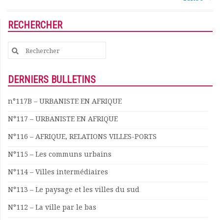
Documents
Les adhérents
RECHERCHER
Annuaire
Offres d’emploi
Search
Forum
for:
Actualités
DERNIERS BULLETINS
Nous contacter
n°117B – URBANISTE EN AFRIQUE
N°117 – URBANISTE EN AFRIQUE
N°116 – AFRIQUE, RELATIONS VILLES-PORTS
N°115 – Les communs urbains
N°114 – Villes intermédiaires
N°113 – Le paysage et les villes du sud
N°112 – La ville par le bas