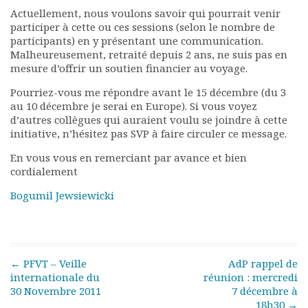
Rapports moraux
Actuellement, nous voulons savoir qui pourrait venir
Rapports financiers
participer à cette ou ces sessions (selon le nombre de
participants) en y présentant une communication.
Nous rejoindre
Malheureusement, retraité depuis 2 ans, ne suis pas en
Le bulletin
mesure d’offrir un soutien financier au voyage.
Présentation du bulletin
Pourriez-vous me répondre avant le 15 décembre (du 3
Comité de rédaction
au 10 décembre je serai en Europe). Si vous voyez
Bulletins Villes en
d’autres collègues qui auraient voulu se joindre à cette
développement
initiative, n’hésitez pas SVP à faire circuler ce message.
Kiosk
En vous vous en remerciant par avance et bien
Ressources
cordialement
Nos actions
Podcast-AdP
Bogumil Jewsiewicki
Dîners débats
Journées d’études
Concours vidéo
Matinales
Post navigation
←
PFVT – Veille
AdP rappel de
Nos partenaires
internationale du
réunion : mercredi
Evénements
30 Novembre 2011
7 décembre à
18h30
→
Publications et rapports