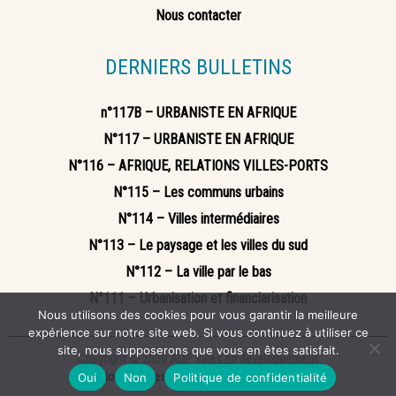
Nous contacter
DERNIERS BULLETINS
n°117B – URBANISTE EN AFRIQUE
N°117 – URBANISTE EN AFRIQUE
N°116 – AFRIQUE, RELATIONS VILLES-PORTS
N°115 – Les communs urbains
N°114 – Villes intermédiaires
N°113 – Le paysage et les villes du sud
N°112 – La ville par le bas
N°111 – Urbanisation et financiarisation
Nous utilisons des cookies pour vous garantir la meilleure
expérience sur notre site web. Si vous continuez à utiliser ce
site, nous supposerons que vous en êtes satisfait.
Copyright © 2020 ADP Villes en développement
Mentions légales
Politique de confidentialité
Oui
Non
Politique de confidentialité