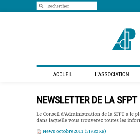
Search
for:
+33 (0)1 47 98 85 34
contact@villes-developpement.org
Accueil
ACCUEIL
L’ASSOCIATION
L’association
Qui sommes-nous ?
Présentation vidéo
NEWSLETTER DE LA SFPT 
Le bureau
Statuts de l’association
Le Conseil d’Administration de la SFPT a le pl
Vie de l’association
dans laquelle vous trouverez toutes les infor
Calendrier des activités
Assemblées générales
News octobre2011 (
)
519.82 KB
Comptes rendus mensuels