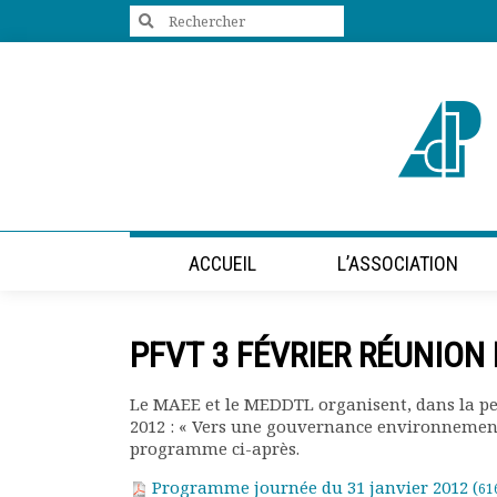
Search
for:
+33 (0)1 47 98 85 34
contact@villes-developpement.org
Accueil
ACCUEIL
L’ASSOCIATION
L’association
Qui sommes-nous ?
Présentation vidéo
PFVT 3 FÉVRIER RÉUNION 
Le bureau
Statuts de l’association
Le MAEE et le MEDDTL organisent, dans la per
Vie de l’association
2012 : « Vers une gouvernance environnementa
Calendrier des activités
programme ci-après.
Assemblées générales
Comptes rendus mensuels
Programme journée du 31 janvier 2012 (
61