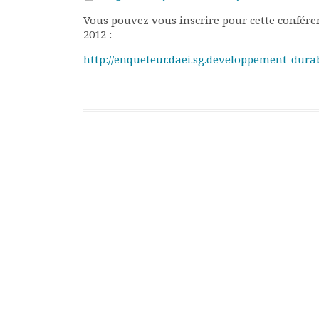
Rapports moraux
Vous pouvez vous inscrire pour cette conférenc
Rapports financiers
2012 :
Nous rejoindre
http://enqueteur.daei.sg.developpement-dura
Le bulletin
Présentation du bulletin
Comité de rédaction
Bulletins Villes en
Post navigation
développement
Kiosk
Ressources
Nos actions
Podcast-AdP
Dîners débats
Journées d’études
Concours vidéo
Matinales
Nos partenaires
Evénements
Publications et rapports