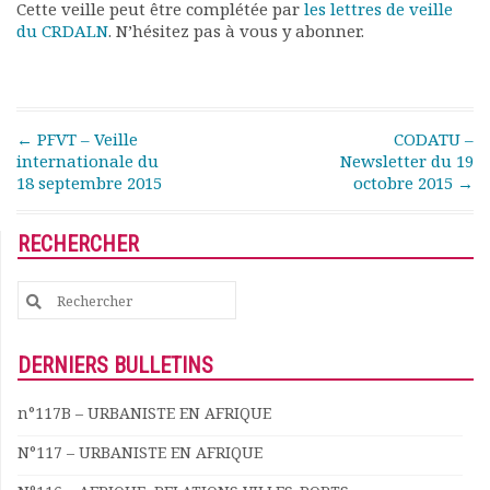
Cette veille peut être complétée par
les lettres de veille
Rapports moraux
du CRDALN
. N’hésitez pas à vous y abonner.
Rapports financiers
Nous rejoindre
Le bulletin
Présentation du bulletin
Post navigation
←
PFVT – Veille
CODATU –
Comité de rédaction
internationale du
Newsletter du 19
Bulletins Villes en
18 septembre 2015
octobre 2015
→
développement
Kiosk
RECHERCHER
Ressources
Nos actions
Search
Podcast-AdP
for:
Dîners débats
Journées d’études
DERNIERS BULLETINS
Concours vidéo
Matinales
n°117B – URBANISTE EN AFRIQUE
Nos partenaires
N°117 – URBANISTE EN AFRIQUE
Evénements
Publications et rapports