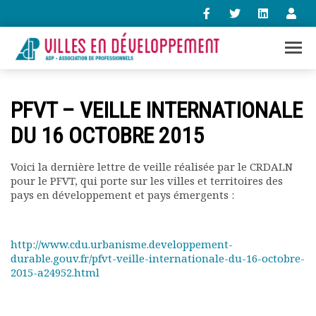
+33 (0)1 47 98 85 34
PFVT – VEILLE INTERNATIONALE
contact@villes-developpement.org
DU 16 OCTOBRE 2015
Accueil
Voici la dernière lettre de veille réalisée par le CRDALN
L’association
pour le PFVT, qui porte sur les villes et territoires des
Qui sommes-nous ?
pays en développement et pays émergents :
Présentation vidéo
Le bureau
Statuts de l’association
http://www.cdu.urbanisme.developpement-
durable.gouv.fr/pfvt-veille-internationale-du-16-octobre-
Vie de l’association
2015-a24952.html
Calendrier des activités
Assemblées générales
Comptes rendus mensuels