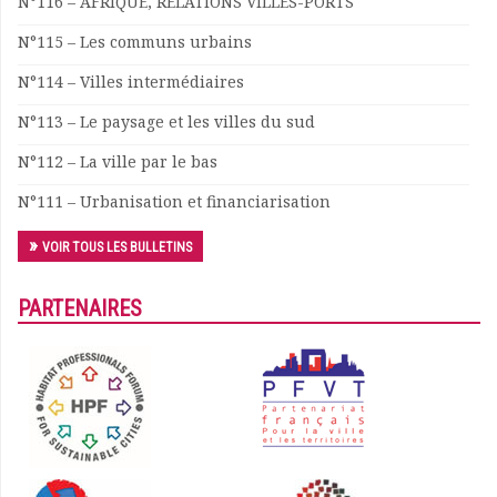
N°116 – AFRIQUE, RELATIONS VILLES-PORTS
Documents
N°115 – Les communs urbains
Les adhérents
Annuaire
N°114 – Villes intermédiaires
Offres d’emploi
N°113 – Le paysage et les villes du sud
Forum
Actualités
N°112 – La ville par le bas
Nous contacter
N°111 – Urbanisation et financiarisation
VOIR TOUS LES BULLETINS
PARTENAIRES