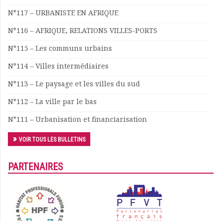
Documents
N°117 – URBANISTE EN AFRIQUE
Les adhérents
N°116 – AFRIQUE, RELATIONS VILLES-PORTS
Annuaire
Offres d’emploi
N°115 – Les communs urbains
Forum
N°114 – Villes intermédiaires
Actualités
Nous contacter
N°113 – Le paysage et les villes du sud
N°112 – La ville par le bas
N°111 – Urbanisation et financiarisation
VOIR TOUS LES BULLETINS
PARTENAIRES