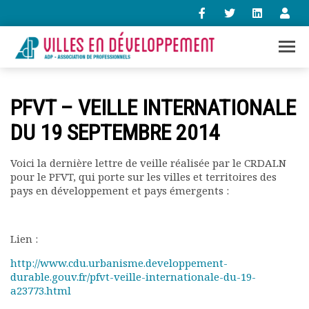
+33 (0)1 47 98 85 34
PFVT – VEILLE INTERNATIONALE
contact@villes-developpement.org
DU 19 SEPTEMBRE 2014
Accueil
Voici la dernière lettre de veille réalisée par le CRDALN
L’association
pour le PFVT, qui porte sur les villes et territoires des
Qui sommes-nous ?
pays en développement et pays émergents :
Présentation vidéo
Le bureau
Statuts de l’association
Lien :
Vie de l’association
http://www.cdu.urbanisme.developpement-
Calendrier des activités
durable.gouv.fr/pfvt-veille-internationale-du-19-
Assemblées générales
a23773.html
Comptes rendus mensuels