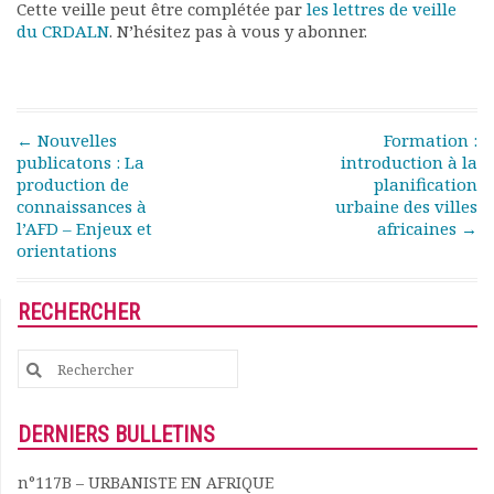
Cette veille peut être complétée par
les lettres de veille
Rapports moraux
du CRDALN
. N’hésitez pas à vous y abonner.
Rapports financiers
Nous rejoindre
Le bulletin
Présentation du bulletin
Post navigation
←
Nouvelles
Formation :
Comité de rédaction
publicatons : La
introduction à la
Bulletins Villes en
production de
planification
développement
connaissances à
urbaine des villes
Kiosk
l’AFD – Enjeux et
africaines
→
orientations
Ressources
Nos actions
Podcast-AdP
RECHERCHER
Dîners débats
Journées d’études
Search
Concours vidéo
for:
Matinales
DERNIERS BULLETINS
Nos partenaires
Evénements
n°117B – URBANISTE EN AFRIQUE
Publications et rapports