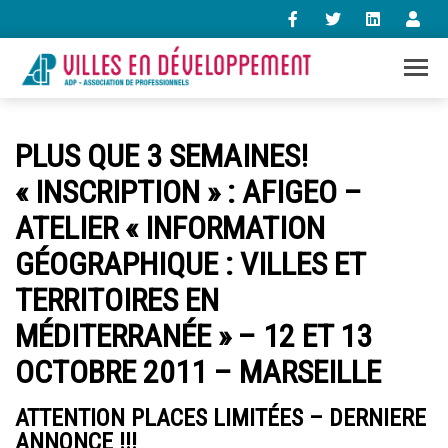
+33 (0)1 47 98 85 34
PLUS QUE 3 SEMAINES!
contact@villes-developpement.org
« INSCRIPTION » : AFIGEO –
ATELIER « INFORMATION
Accueil
L’association
GÉOGRAPHIQUE : VILLES ET
Qui sommes-nous ?
TERRITOIRES EN
Présentation vidéo
Le bureau
MÉDITERRANÉE » – 12 ET 13
Statuts de l’association
OCTOBRE 2011 – MARSEILLE
Vie de l’association
Calendrier des activités
ATTENTION PLACES LIMITÉES – DERNIERE
Assemblées générales
ANNONCE !!!
Comptes rendus mensuels