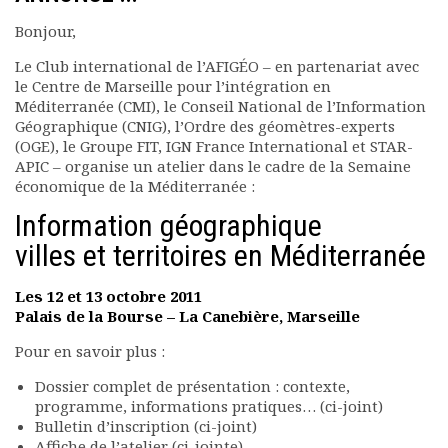
Rapports moraux
Bonjour,
Rapports financiers
Nous rejoindre
Le Club international de l’AFIGÉO – en partenariat avec
le Centre de Marseille pour l’intégration en
Le bulletin
Méditerranée (CMI), le Conseil National de l’Information
Présentation du bulletin
Géographique (CNIG), l’Ordre des géomètres-experts
Comité de rédaction
(OGE), le Groupe FIT, IGN France International et STAR-
Bulletins Villes en
APIC – organise un atelier dans le cadre de la Semaine
développement
économique de la Méditerranée :
Kiosk
Information géographique
Ressources
villes et territoires en Méditerranée
Nos actions
Podcast-AdP
Les 12 et 13 octobre 2011
Dîners débats
Palais de la Bourse – La Canebière, Marseille
Journées d’études
Concours vidéo
Pour en savoir plus :
Matinales
Dossier complet de présentation : contexte,
Nos partenaires
programme, informations pratiques… (ci-joint)
Evénements
Bulletin d’inscription (ci-joint)
Affiche de l’atelier (ci-jointe)
Publications et rapports