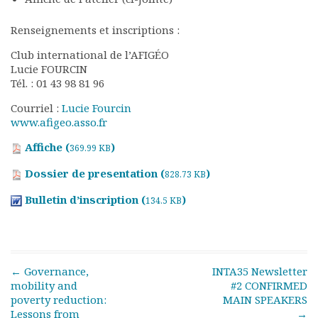
Documents
Renseignements et inscriptions :
Les adhérents
Annuaire
Club international de l’AFIGÉO
Offres d’emploi
Lucie FOURCIN
Tél. : 01 43 98 81 96
Forum
Actualités
Courriel :
Lucie Fourcin
Nous contacter
www.afigeo.asso.fr
Affiche (
)
369.99 KB
Dossier de presentation (
)
828.73 KB
Bulletin d’inscription (
)
134.5 KB
Post navigation
←
Governance,
INTA35 Newsletter
mobility and
#2 CONFIRMED
poverty reduction:
MAIN SPEAKERS
Lessons from
→