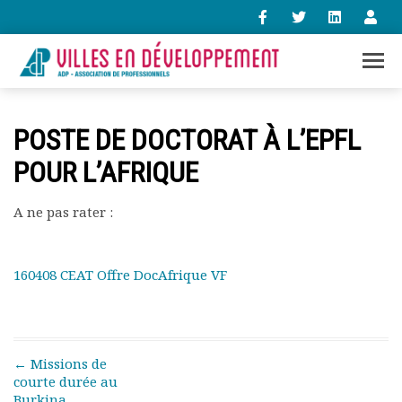
+33 (0)1 47 98 85 34
POSTE DE DOCTORAT À L’EPFL
contact@villes-developpement.org
POUR L’AFRIQUE
Accueil
A ne pas rater :
L’association
Qui sommes-nous ?
Présentation vidéo
160408 CEAT Offre DocAfrique VF
Le bureau
Statuts de l’association
Vie de l’association
Calendrier des activités
Post navigation
←
Missions de
Assemblées générales
courte durée au
Comptes rendus mensuels
Burkina