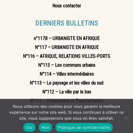
Nous contacter
DERNIERS BULLETINS
n°117B – URBANISTE EN AFRIQUE
N°117 – URBANISTE EN AFRIQUE
N°116 – AFRIQUE, RELATIONS VILLES-PORTS
N°115 – Les communs urbains
N°114 – Villes intermédiaires
N°113 – Le paysage et les villes du sud
N°112 – La ville par le bas
N°111 – Urbanisation et financiarisation
Nous utilisons des cookies pour vous garantir la meilleure
expérience sur notre site web. Si vous continuez à utiliser ce
site, nous supposerons que vous en êtes satisfait.
Copyright © 2020 ADP Villes en développement
Mentions légales
Politique de confidentialité
Oui
Non
Politique de confidentialité