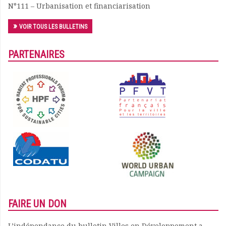
N°111 – Urbanisation et financiarisation
Documents
Les adhérents
VOIR TOUS LES BULLETINS
Annuaire
Offres d’emploi
PARTENAIRES
Forum
Actualités
Nous contacter
FAIRE UN DON
L’indépendance du bulletin Villes en Développement a