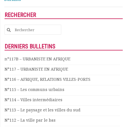
Rapports moraux
Rapports financiers
RECHERCHER
Nous rejoindre
Le bulletin
Search
Présentation du bulletin
for:
Comité de rédaction
Bulletins Villes en
DERNIERS BULLETINS
développement
Kiosk
n°117B – URBANISTE EN AFRIQUE
Ressources
N°117 – URBANISTE EN AFRIQUE
Nos actions
Podcast-AdP
N°116 – AFRIQUE, RELATIONS VILLES-PORTS
Dîners débats
N°115 – Les communs urbains
Journées d’études
Concours vidéo
N°114 – Villes intermédiaires
Matinales
N°113 – Le paysage et les villes du sud
Nos partenaires
Evénements
N°112 – La ville par le bas
Publications et rapports