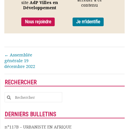
site
AdP Villes en
Rapports moraux
contenu
Développement
Rapports financiers
Nous rejoindre
Nous rejoindre
Je m’identifie
Le bulletin
Présentation du bulletin
Comité de rédaction
Bulletins Villes en
développement
Post navigation
←
Assemblée
Kiosk
générale 19
décembre 2022
Ressources
Nos actions
Podcast-AdP
RECHERCHER
Dîners débats
Journées d’études
Search
Concours vidéo
for:
Matinales
DERNIERS BULLETINS
Nos partenaires
Evénements
n°117B – URBANISTE EN AFRIQUE
Publications et rapports