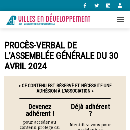
+33 (0)1 47 98 85 34
PROCÈS-VERBAL DE
contact@villes-developpement.org
L’ASSEMBLÉE GÉNÉRALE DU 30
AVRIL 2024
Accueil
L’association
Qui sommes-nous ?
Présentation vidéo
« CE CONTENU EST RÉSERVÉ ET NÉCESSITE UNE
ADHÉSION À L’ASSOCIATION »
Le bureau
Statuts de l’association
Devenez
Déjà adhérent
Vie de l’association
adhérent !
?
Calendrier des activités
Assemblées générales
pour accéder au
Identifiez-vous pour
Comptes rendus mensuels
contenu protégé du
accéder à ce