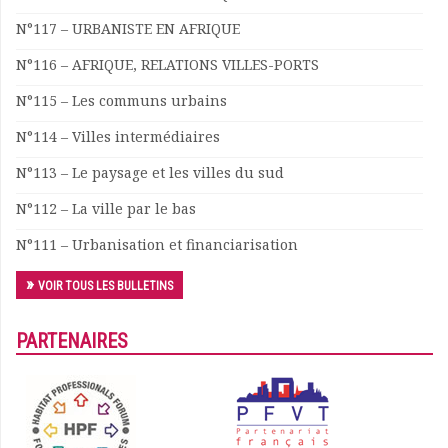
Documents
N°117 – URBANISTE EN AFRIQUE
Les adhérents
N°116 – AFRIQUE, RELATIONS VILLES-PORTS
Annuaire
Offres d’emploi
N°115 – Les communs urbains
Forum
N°114 – Villes intermédiaires
Actualités
Nous contacter
N°113 – Le paysage et les villes du sud
N°112 – La ville par le bas
N°111 – Urbanisation et financiarisation
VOIR TOUS LES BULLETINS
PARTENAIRES