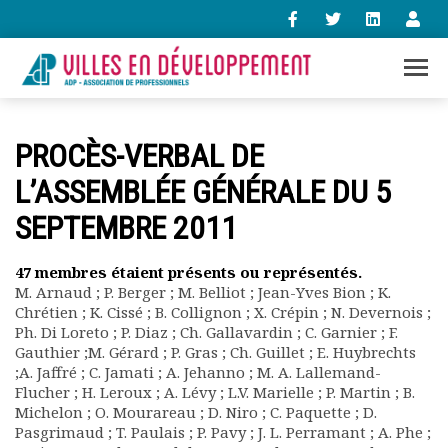
+33 (0)1 47 98 85 34
PROCÈS-VERBAL DE
contact@villes-developpement.org
L’ASSEMBLÉE GÉNÉRALE DU 5
SEPTEMBRE 2011
Accueil
L’association
Qui sommes-nous ?
47 membres étaient présents ou représentés.
M. Arnaud ; P. Berger ; M. Belliot ; Jean-Yves Bion ; K.
Présentation vidéo
Chrétien ; K. Cissé ; B. Collignon ; X. Crépin ; N. Devernois ;
Le bureau
Ph. Di Loreto ; P. Diaz ; Ch. Gallavardin ; C. Garnier ; F.
Statuts de l’association
Gauthier ;M. Gérard ; P. Gras ; Ch. Guillet ; E. Huybrechts
Vie de l’association
;A. Jaffré ; C. Jamati ; A. Jehanno ; M. A. Lallemand-
Calendrier des activités
Flucher ; H. Leroux ; A. Lévy ; L.V. Marielle ; P. Martin ; B.
Michelon ; O. Mourareau ; D. Niro ; C. Paquette ; D.
Assemblées générales
Pasgrimaud ; T. Paulais ; P. Pavy ; J. L. Perramant ; A. Phe ;
Comptes rendus mensuels