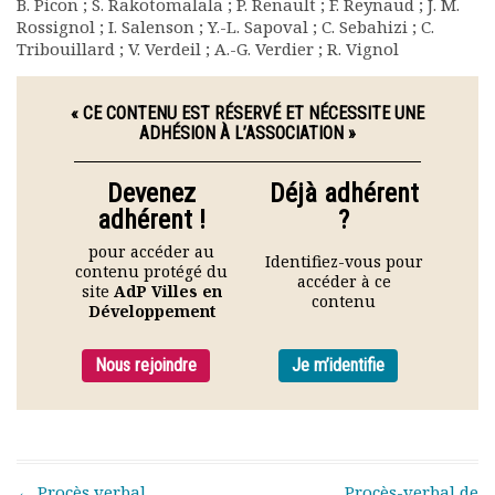
B. Picon ; S. Rakotomalala ; P. Renault ; F. Reynaud ; J. M.
Rapports moraux
Rossignol ; I. Salenson ; Y.-L. Sapoval ; C. Sebahizi ; C.
Rapports financiers
Tribouillard ; V. Verdeil ; A.-G. Verdier ; R. Vignol
Nous rejoindre
Le bulletin
« CE CONTENU EST RÉSERVÉ ET NÉCESSITE UNE
Présentation du bulletin
ADHÉSION À L’ASSOCIATION »
Comité de rédaction
Bulletins Villes en
Devenez
Déjà adhérent
développement
adhérent !
?
Kiosk
pour accéder au
Ressources
Identifiez-vous pour
contenu protégé du
Nos actions
accéder à ce
site
AdP Villes en
contenu
Podcast-AdP
Développement
Dîners débats
Journées d’études
Nous rejoindre
Je m’identifie
Concours vidéo
Matinales
Nos partenaires
Evénements
Post navigation
←
Procès verbal
Procès-verbal de
Publications et rapports