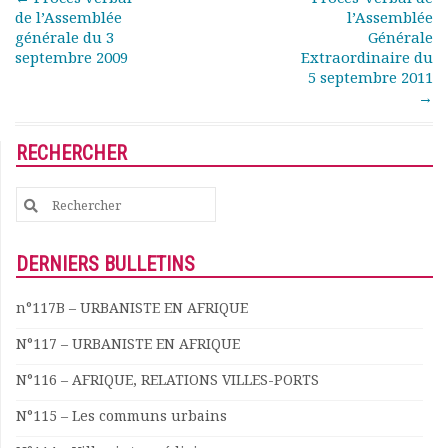
de l’Assemblée
l’Assemblée
Documents
générale du 3
Générale
Les adhérents
septembre 2009
Extraordinaire du
Annuaire
5 septembre 2011
Offres d’emploi
→
Forum
Actualités
RECHERCHER
Nous contacter
Search
for:
DERNIERS BULLETINS
n°117B – URBANISTE EN AFRIQUE
N°117 – URBANISTE EN AFRIQUE
N°116 – AFRIQUE, RELATIONS VILLES-PORTS
N°115 – Les communs urbains