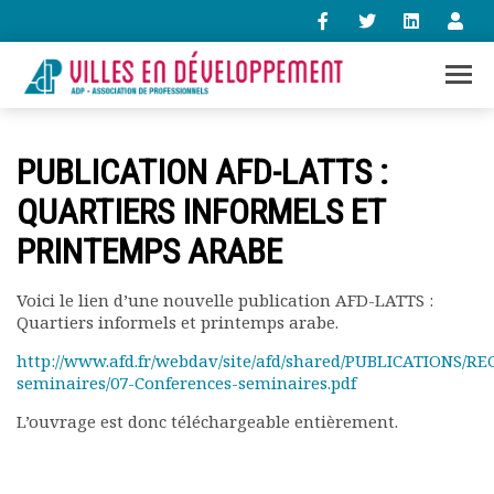
+33 (0)1 47 98 85 34
PUBLICATION AFD-LATTS :
contact@villes-developpement.org
QUARTIERS INFORMELS ET
PRINTEMPS ARABE
Accueil
L’association
Qui sommes-nous ?
Voici le lien d’une nouvelle publication AFD-LATTS :
Quartiers informels et printemps arabe.
Présentation vidéo
Le bureau
http://www.afd.fr/webdav/site/afd/shared/PUBLICATIONS/RE
Statuts de l’association
seminaires/07-Conferences-seminaires.pdf
Vie de l’association
L’ouvrage est donc téléchargeable entièrement.
Calendrier des activités
Assemblées générales
Comptes rendus mensuels