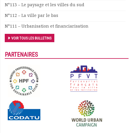
N°113 – Le paysage et les villes du sud
Documents
Les adhérents
N°112 – La ville par le bas
Annuaire
N°111 – Urbanisation et financiarisation
Offres d’emploi
Forum
VOIR TOUS LES BULLETINS
Actualités
Nous contacter
PARTENAIRES