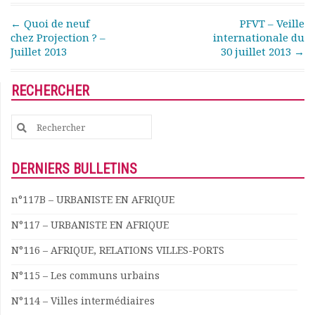
Rapports moraux
Post navigation
←
Quoi de neuf
PFVT – Veille
Rapports financiers
chez Projection ? –
internationale du
Nous rejoindre
Juillet 2013
30 juillet 2013
→
Le bulletin
Présentation du bulletin
RECHERCHER
Comité de rédaction
Bulletins Villes en
Search
développement
for:
Kiosk
Ressources
DERNIERS BULLETINS
Nos actions
Podcast-AdP
n°117B – URBANISTE EN AFRIQUE
Dîners débats
N°117 – URBANISTE EN AFRIQUE
Journées d’études
Concours vidéo
N°116 – AFRIQUE, RELATIONS VILLES-PORTS
Matinales
N°115 – Les communs urbains
Nos partenaires
Evénements
N°114 – Villes intermédiaires
Publications et rapports