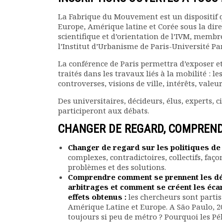
Rapports moraux
La Fabrique du Mouvement est un dispositif q
Rapports financiers
Europe, Amérique latine et Corée sous la direc
Nous rejoindre
scientifique et d’orientation de l’IVM, membre
Le bulletin
l’Institut d’Urbanisme de Paris-Université Par
Présentation du bulletin
La conférence de Paris permettra d’exposer et
Comité de rédaction
traités dans les travaux liés à la mobilité : 
Bulletins Villes en
controverses, visions de ville, intérêts, valeu
développement
Des universitaires, décideurs, élus, experts, 
Kiosk
participeront aux débats.
Ressources
Nos actions
CHANGER DE REGARD, COMPREND
Podcast-AdP
Changer de regard sur les politiques de 
Dîners débats
complexes, contradictoires, collectifs, faç
Journées d’études
problèmes et des solutions.
Concours vidéo
Comprendre comment se prennent les déc
Matinales
arbitrages et comment se créent les écart
effets obtenus :
les chercheurs sont partis
Nos partenaires
Amérique Latine et Europe. A São Paulo, 20
Evénements
toujours si peu de métro ? Pourquoi les Péki
Publications et rapports