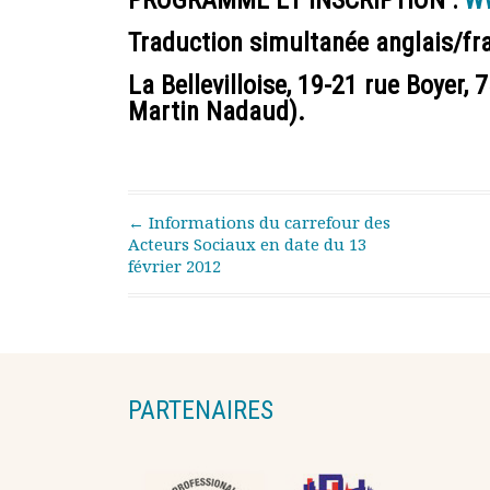
PROGRAMME ET INSCRIPTION :
W
Traduction simultanée anglais/fr
La Bellevilloise, 19-21 rue Boyer,
Martin Nadaud).
Post navigation
←
Informations du carrefour des
Acteurs Sociaux en date du 13
février 2012
PARTENAIRES