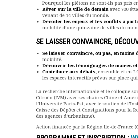
Pourquoi les piétons ne sont-ils pas pris 
Documents
Rêver sur la ville de demain
avec 700 étud
Les adhérents
venant de 14 villes du monde.
Décoder les enjeux et les conflits à par
Annuaire
mobilité d’une quinzaine de villes du mon
Offres d’emploi
Forum
SE LAISSER CONVAINCRE, DÉCOUV
Actualités
Nous contacter
Se laisser convaincre, ou pas, en moins 
mobilité.
Découvrir les témoignages de maires et
Contribuer aux débats,
ensemble et en 2.
les espaces interactifs prévus sur place q
La recherche internationale et le colloque so
Citroën (IVM) avec ses chaires Chine et Amériq
l’Université Paris-Est, avec le soutien de l’I
Caisse des Dépôts et Consignations pour la R
des agences d’urbanisme).
Action financée par la Région Ile-de-France (0 