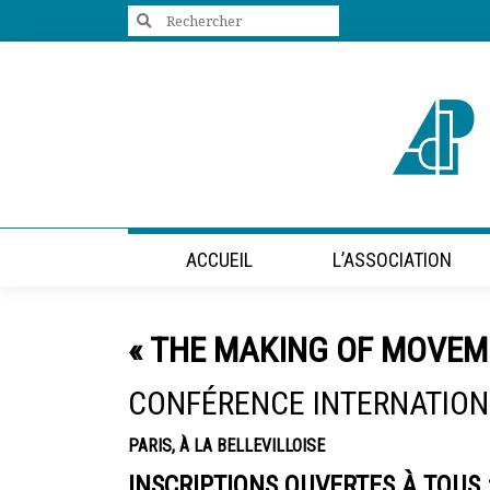
Search
for:
+33 (0)1 47 98 85 34
contact@villes-developpement.org
Accueil
ACCUEIL
L’ASSOCIATION
L’association
Qui sommes-nous ?
Présentation vidéo
« THE MAKING OF MOVEME
Le bureau
Statuts de l’association
CONFÉRENCE INTERNATIONA
Vie de l’association
Calendrier des activités
PARIS, À LA BELLEVILLOISE
Assemblées générales
Comptes rendus mensuels
INSCRIPTIONS OUVERTES À TOUS 