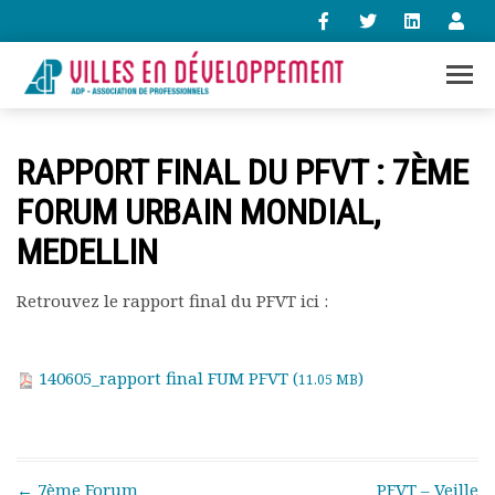
+33 (0)1 47 98 85 34
RAPPORT FINAL DU PFVT : 7ÈME
contact@villes-developpement.org
FORUM URBAIN MONDIAL,
MEDELLIN
Accueil
L’association
Qui sommes-nous ?
Retrouvez le rapport final du PFVT ici :
Présentation vidéo
Le bureau
140605_rapport final FUM PFVT (
)
Statuts de l’association
11.05 MB
Vie de l’association
Calendrier des activités
Assemblées générales
Comptes rendus mensuels
Post navigation
←
7ème Forum
PFVT – Veille