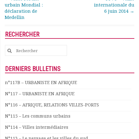
Rapports moraux
urbain Mondial :
internationale du
déclaration de
6 juin 2014
→
Rapports financiers
Medellin
Nous rejoindre
Le bulletin
RECHERCHER
Présentation du bulletin
Comité de rédaction
Search
Bulletins Villes en
for:
développement
Kiosk
DERNIERS BULLETINS
Ressources
Nos actions
n°117B – URBANISTE EN AFRIQUE
Podcast-AdP
N°117 – URBANISTE EN AFRIQUE
Dîners débats
Journées d’études
N°116 – AFRIQUE, RELATIONS VILLES-PORTS
Concours vidéo
N°115 – Les communs urbains
Matinales
Nos partenaires
N°114 – Villes intermédiaires
Evénements
N°113 – Le paysage et les villes du sud
Publications et rapports