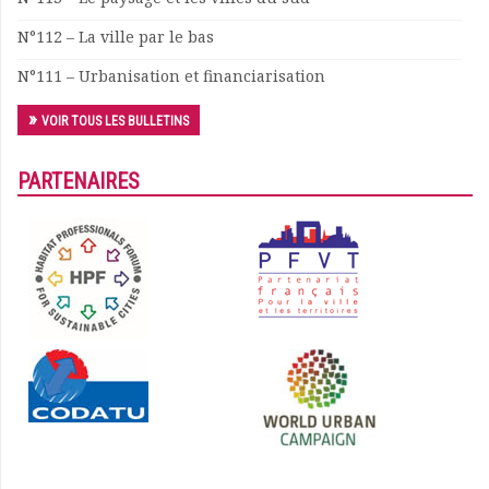
Documents
N°112 – La ville par le bas
Les adhérents
N°111 – Urbanisation et financiarisation
Annuaire
Offres d’emploi
VOIR TOUS LES BULLETINS
Forum
Actualités
PARTENAIRES
Nous contacter