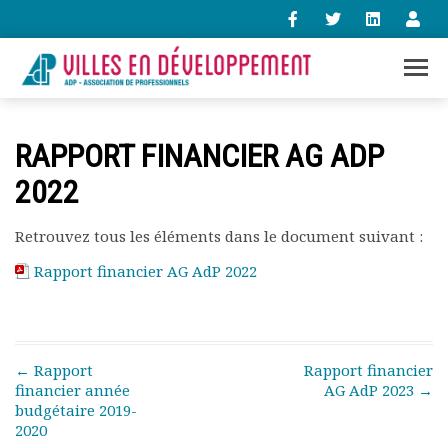
+33 (0)1 47 98 85 34
RAPPORT FINANCIER AG ADP
contact@villes-developpement.org
2022
Accueil
Retrouvez tous les éléments dans le document suivant :
L’association
Qui sommes-nous ?
Rapport financier AG AdP 2022
Présentation vidéo
Le bureau
Statuts de l’association
Vie de l’association
Post navigation
←
Rapport
Rapport financier
financier année
AG AdP 2023
→
Calendrier des activités
budgétaire 2019-
Assemblées générales
2020
Comptes rendus mensuels