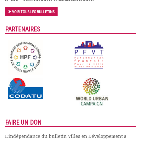
Documents
VOIR TOUS LES BULLETINS
Les adhérents
Annuaire
PARTENAIRES
Offres d’emploi
Forum
Actualités
Nous contacter
FAIRE UN DON
L’indépendance du bulletin Villes en Développement a