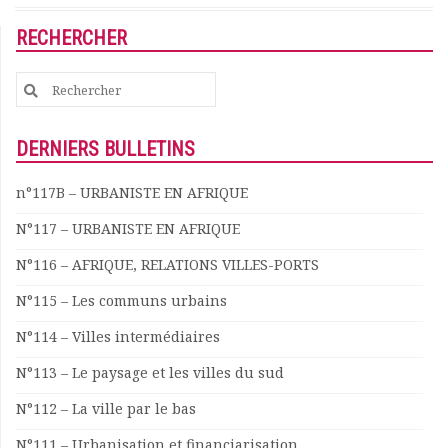
Rapports moraux
RECHERCHER
Rapports financiers
Nous rejoindre
Search
Le bulletin
for:
Présentation du bulletin
Comité de rédaction
DERNIERS BULLETINS
Bulletins Villes en
développement
n°117B – URBANISTE EN AFRIQUE
Kiosk
N°117 – URBANISTE EN AFRIQUE
Ressources
Nos actions
N°116 – AFRIQUE, RELATIONS VILLES-PORTS
Podcast-AdP
N°115 – Les communs urbains
Dîners débats
Journées d’études
N°114 – Villes intermédiaires
Concours vidéo
N°113 – Le paysage et les villes du sud
Matinales
Nos partenaires
N°112 – La ville par le bas
Evénements
N°111 – Urbanisation et financiarisation
Publications et rapports