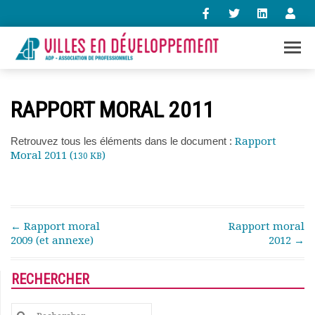
+33 (0)1 47 98 85 34
RAPPORT MORAL 2011
contact@villes-developpement.org
Rapport
Retrouvez tous les éléments dans le document :
Moral 2011 (
)
Accueil
130 KB
L’association
Qui sommes-nous ?
Présentation vidéo
Le bureau
Post navigation
←
Rapport moral
Rapport moral
2009 (et annexe)
2012
→
Statuts de l’association
Vie de l’association
Calendrier des activités
RECHERCHER
Assemblées générales
Comptes rendus mensuels
Search