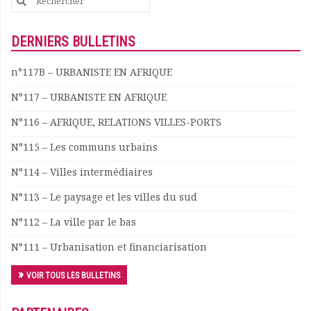
Rapports moraux
for:
Rapports financiers
DERNIERS BULLETINS
Nous rejoindre
Le bulletin
n°117B – URBANISTE EN AFRIQUE
Présentation du bulletin
Comité de rédaction
N°117 – URBANISTE EN AFRIQUE
Bulletins Villes en
N°116 – AFRIQUE, RELATIONS VILLES-PORTS
développement
Kiosk
N°115 – Les communs urbains
Ressources
N°114 – Villes intermédiaires
Nos actions
Podcast-AdP
N°113 – Le paysage et les villes du sud
Dîners débats
N°112 – La ville par le bas
Journées d’études
Concours vidéo
N°111 – Urbanisation et financiarisation
Matinales
Nos partenaires
VOIR TOUS LES BULLETINS
Evénements
Publications et rapports