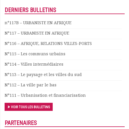
Documents
DERNIERS BULLETINS
Les adhérents
Annuaire
n°117B – URBANISTE EN AFRIQUE
Offres d’emploi
N°117 – URBANISTE EN AFRIQUE
Forum
Actualités
N°116 – AFRIQUE, RELATIONS VILLES-PORTS
Nous contacter
N°115 – Les communs urbains
N°114 – Villes intermédiaires
N°113 – Le paysage et les villes du sud
N°112 – La ville par le bas
N°111 – Urbanisation et financiarisation
VOIR TOUS LES BULLETINS
PARTENAIRES