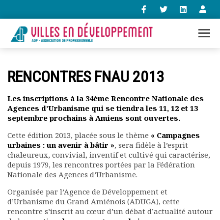
+33 (0)1 47 98 85 34
RENCONTRES FNAU 2013
contact@villes-developpement.org
Les inscriptions à la 34ème Rencontre Nationale des
Agences d’Urbanisme qui se tiendra les 11, 12 et 13
Accueil
septembre prochains à Amiens sont ouvertes.
L’association
Qui sommes-nous ?
Cette édition 2013, placée sous le thème
« Campagnes
Présentation vidéo
urbaines : un avenir à bâtir »
, sera fidèle à l’esprit
chaleureux, convivial, inventif et cultivé qui caractérise,
Le bureau
depuis 1979, les rencontres portées par la Fédération
Statuts de l’association
Nationale des Agences d’Urbanisme.
Vie de l’association
Organisée par l’Agence de Développement et
Calendrier des activités
d’Urbanisme du Grand Amiénois (ADUGA), cette
Assemblées générales
rencontre s’inscrit au cœur d’un débat d’actualité autour
Comptes rendus mensuels