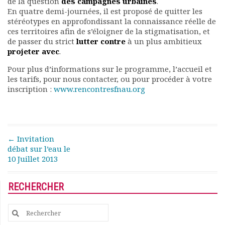
de la question
des campagnes urbaines
.
Rapports moraux
En quatre demi-journées, il est proposé de quitter les
Rapports financiers
stéréotypes en approfondissant la connaissance réelle de
ces territoires afin de s’éloigner de la stigmatisation, et
Nous rejoindre
de passer du strict
lutter contre
à un plus ambitieux
Le bulletin
projeter avec
.
Présentation du bulletin
Comité de rédaction
Pour plus d’informations sur le programme, l’accueil et
les tarifs, pour nous contacter, ou pour procéder à votre
Bulletins Villes en
inscription :
www.rencontresfnau.org
développement
Kiosk
Ressources
Nos actions
Post navigation
←
Invitation
Podcast-AdP
débat sur l’eau le
Dîners débats
10 Juillet 2013
Journées d’études
Concours vidéo
RECHERCHER
Matinales
Nos partenaires
Search
Evénements
for:
Publications et rapports