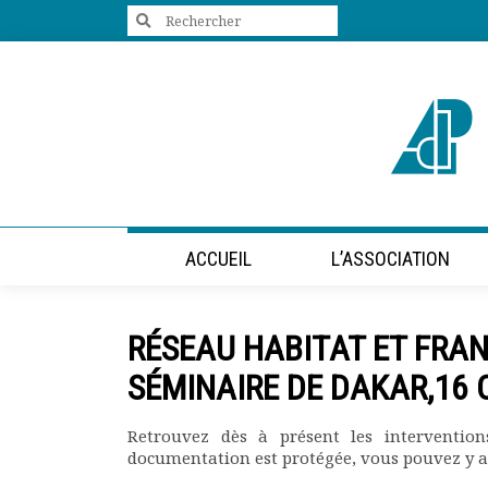
Search
for:
+33 (0)1 47 98 85 34
contact@villes-developpement.org
Accueil
ACCUEIL
L’ASSOCIATION
L’association
Qui sommes-nous ?
Présentation vidéo
RÉSEAU HABITAT ET FRAN
Le bureau
Statuts de l’association
SÉMINAIRE DE DAKAR,16
Vie de l’association
Calendrier des activités
Retrouvez dès à présent les interventio
Assemblées générales
documentation est protégée, vous pouvez y 
Comptes rendus mensuels