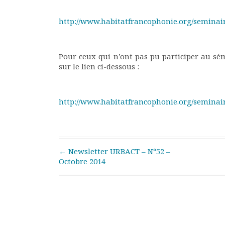
Rapports moraux
Rapports financiers
http://www.habitatfrancophonie.org/seminai
Nous rejoindre
Le bulletin
Présentation du bulletin
Pour ceux qui n’ont pas pu participer au sém
sur le lien ci-dessous :
Comité de rédaction
Bulletins Villes en
développement
http://www.habitatfrancophonie.org/seminai
Kiosk
Ressources
Nos actions
Podcast-AdP
Post navigation
←
Newsletter URBACT – N°52 –
Dîners débats
Octobre 2014
Journées d’études
Concours vidéo
Matinales
Nos partenaires
Evénements
Publications et rapports