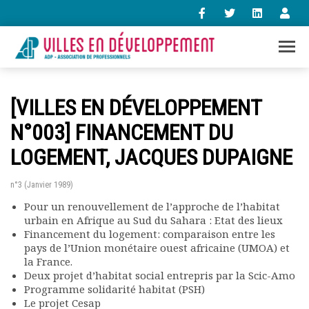
+33 (0)1 47 98 85 34
[VILLES EN DÉVELOPPEMENT
contact@villes-developpement.org
N°003] FINANCEMENT DU
LOGEMENT, JACQUES DUPAIGNE
Accueil
L’association
Qui sommes-nous ?
n°3 (Janvier 1989)
Présentation vidéo
Pour un renouvellement de l’approche de l’habitat
Le bureau
urbain en Afrique au Sud du Sahara : Etat des lieux
Financement du logement: comparaison entre les
Statuts de l’association
pays de l’Union monétaire ouest africaine (UMOA) et
Vie de l’association
la France.
Calendrier des activités
Deux projet d’habitat social entrepris par la Scic-Amo
Assemblées générales
Programme solidarité habitat (PSH)
Comptes rendus mensuels
Le projet Cesap