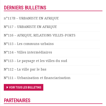
Documents
DERNIERS BULLETINS
Les adhérents
Annuaire
n°117B – URBANISTE EN AFRIQUE
Offres d’emploi
N°117 – URBANISTE EN AFRIQUE
Forum
Actualités
N°116 – AFRIQUE, RELATIONS VILLES-PORTS
Nous contacter
N°115 – Les communs urbains
N°114 – Villes intermédiaires
N°113 – Le paysage et les villes du sud
N°112 – La ville par le bas
N°111 – Urbanisation et financiarisation
VOIR TOUS LES BULLETINS
PARTENAIRES