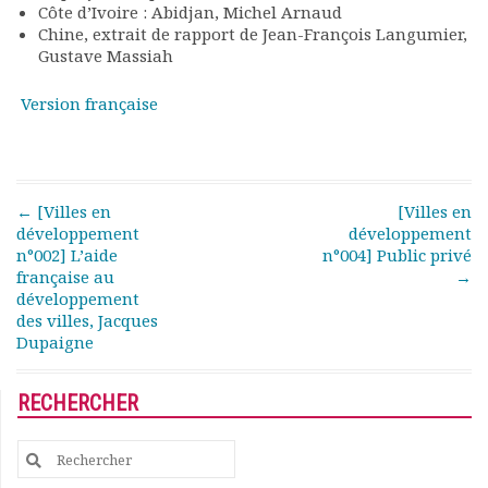
Côte d’Ivoire : Abidjan, Michel Arnaud
Rapports moraux
Chine, extrait de rapport de Jean-François Langumier,
Rapports financiers
Gustave Massiah
Nous rejoindre
Le bulletin
Version française
Présentation du bulletin
Comité de rédaction
Bulletins Villes en
développement
Post navigation
←
[Villes en
[Villes en
Kiosk
développement
développement
Ressources
n°002] L’aide
n°004] Public privé
française au
→
Nos actions
développement
Podcast-AdP
des villes, Jacques
Dîners débats
Dupaigne
Journées d’études
Concours vidéo
RECHERCHER
Matinales
Nos partenaires
Search
Evénements
for:
Publications et rapports