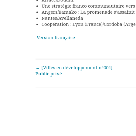
Rapports moraux
Une stratégie franco communautaire vers
Rapports financiers
Angers/Bamako : La promenade s’assainit
Nantes/Avellaneda
Nous rejoindre
Coopération : Lyon (France)/Cordoba (Arge
Le bulletin
Présentation du bulletin
Version française
Comité de rédaction
Bulletins Villes en
développement
Kiosk
Post navigation
←
[Villes en développement n°004]
Ressources
Public privé
Nos actions
Podcast-AdP
Dîners débats
Journées d’études
Concours vidéo
Matinales
Nos partenaires
Evénements
Publications et rapports