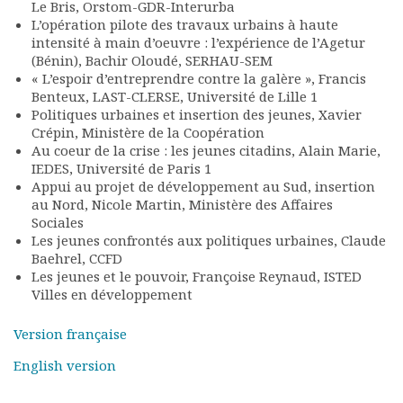
Le Bris, Orstom-GDR-Interurba
Rapports moraux
L’opération pilote des travaux urbains à haute
Rapports financiers
intensité à main d’oeuvre : l’expérience de l’Agetur
Nous rejoindre
(Bénin), Bachir Oloudé, SERHAU-SEM
Le bulletin
« L’espoir d’entreprendre contre la galère », Francis
Benteux, LAST-CLERSE, Université de Lille 1
Présentation du bulletin
Politiques urbaines et insertion des jeunes, Xavier
Comité de rédaction
Crépin, Ministère de la Coopération
Bulletins Villes en
Au coeur de la crise : les jeunes citadins, Alain Marie,
développement
IEDES, Université de Paris 1
Kiosk
Appui au projet de développement au Sud, insertion
au Nord, Nicole Martin, Ministère des Affaires
Ressources
Sociales
Nos actions
Les jeunes confrontés aux politiques urbaines, Claude
Podcast-AdP
Baehrel, CCFD
Dîners débats
Les jeunes et le pouvoir, Françoise Reynaud, ISTED
Journées d’études
Villes en développement
Concours vidéo
Version française
Matinales
Nos partenaires
English version
Evénements
Publications et rapports