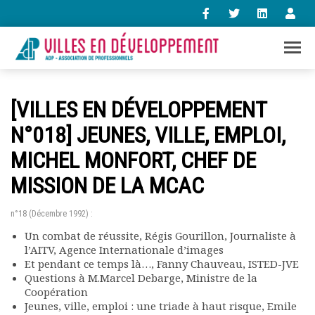
+33 (0)1 47 98 85 34
[VILLES EN DÉVELOPPEMENT
contact@villes-developpement.org
N°018] JEUNES, VILLE, EMPLOI,
MICHEL MONFORT, CHEF DE
Accueil
L’association
MISSION DE LA MCAC
Qui sommes-nous ?
Présentation vidéo
n°18 (Décembre 1992) :
Le bureau
Un combat de réussite, Régis Gourillon, Journaliste à
Statuts de l’association
l’AITV, Agence Internationale d’images
Vie de l’association
Et pendant ce temps là…, Fanny Chauveau, ISTED-JVE
Calendrier des activités
Questions à M.Marcel Debarge, Ministre de la
Assemblées générales
Coopération
Jeunes, ville, emploi : une triade à haut risque, Emile
Comptes rendus mensuels