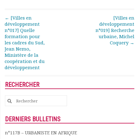
Documents
Les adhérents
Post navigation
←
[Villes en
[Villes en
Annuaire
développement
développement
Offres d’emploi
n°017] Quelle
n°019] Recherche
formation pour
urbaine, Michel
Forum
les cadres du Sud,
Coquery
→
Actualités
Jean Nemo,
Nous contacter
Ministère de la
coopération et du
développement
RECHERCHER
Search
for:
DERNIERS BULLETINS
n°117B – URBANISTE EN AFRIQUE