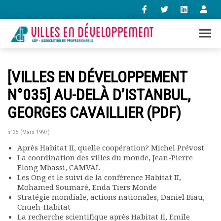
+33 (0)1 47 98 85 34
[VILLES EN DÉVELOPPEMENT
contact@villes-developpement.org
N°035] AU-DELÀ D’ISTANBUL,
GEORGES CAVAILLIER (PDF)
Accueil
L’association
Qui sommes-nous ?
n°35 (Mars 1997) :
Présentation vidéo
Après Habitat II, quelle coopération? Michel Prévost
Le bureau
La coordination des villes du monde, Jean-Pierre
Elong Mbassi, CAMVAL
Statuts de l’association
Les Ong et le suivi de la conférence Habitat II,
Vie de l’association
Mohamed Soumaré, Enda Tiers Monde
Calendrier des activités
Stratégie mondiale, actions nationales, Daniel Biau,
Assemblées générales
Cnueh-Habitat
Comptes rendus mensuels
La recherche scientifique après Habitat II, Emile