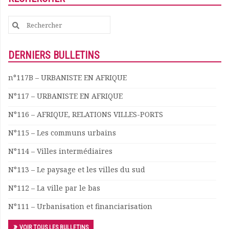
Documents
Search
Les adhérents
for:
Annuaire
Offres d’emploi
DERNIERS BULLETINS
Forum
Actualités
n°117B – URBANISTE EN AFRIQUE
Nous contacter
N°117 – URBANISTE EN AFRIQUE
N°116 – AFRIQUE, RELATIONS VILLES-PORTS
N°115 – Les communs urbains
N°114 – Villes intermédiaires
N°113 – Le paysage et les villes du sud
N°112 – La ville par le bas
N°111 – Urbanisation et financiarisation
VOIR TOUS LES BULLETINS