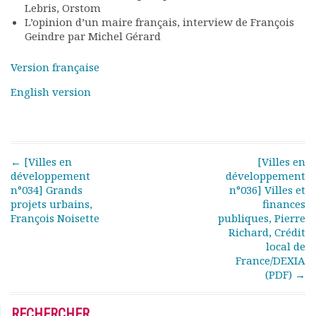
Lebris, Orstom
Rapports moraux
L’opinion d’un maire français, interview de François
Rapports financiers
Geindre par Michel Gérard
Nous rejoindre
Le bulletin
Version française
Présentation du bulletin
English version
Comité de rédaction
Bulletins Villes en
développement
Kiosk
Post navigation
←
[Villes en
[Villes en
Ressources
développement
développement
Nos actions
n°034] Grands
n°036] Villes et
Podcast-AdP
projets urbains,
finances
Dîners débats
François Noisette
publiques, Pierre
Journées d’études
Richard, Crédit
local de
Concours vidéo
France/DEXIA
Matinales
(PDF)
→
Nos partenaires
Evénements
RECHERCHER
Publications et rapports