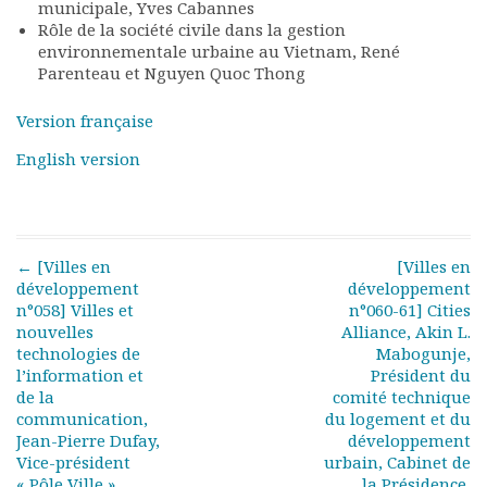
municipale, Yves Cabannes
Rapports moraux
Rôle de la société civile dans la gestion
Rapports financiers
environnementale urbaine au Vietnam, René
Nous rejoindre
Parenteau et Nguyen Quoc Thong
Le bulletin
Présentation du bulletin
Version française
Comité de rédaction
English version
Bulletins Villes en
développement
Kiosk
Ressources
Post navigation
←
[Villes en
[Villes en
Nos actions
développement
développement
Podcast-AdP
n°058] Villes et
n°060-61] Cities
Dîners débats
nouvelles
Alliance, Akin L.
technologies de
Mabogunje,
Journées d’études
l’information et
Président du
Concours vidéo
de la
comité technique
Matinales
communication,
du logement et du
Nos partenaires
Jean-Pierre Dufay,
développement
Evénements
Vice-président
urbain, Cabinet de
« Pôle Ville »
la Présidence,
Publications et rapports