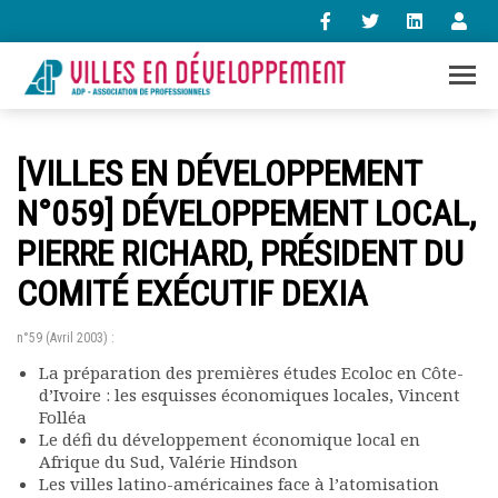
+33 (0)1 47 98 85 34
[VILLES EN DÉVELOPPEMENT
contact@villes-developpement.org
N°059] DÉVELOPPEMENT LOCAL,
PIERRE RICHARD, PRÉSIDENT DU
Accueil
L’association
COMITÉ EXÉCUTIF DEXIA
Qui sommes-nous ?
Présentation vidéo
n°59 (Avril 2003) :
Le bureau
La préparation des premières études Ecoloc en Côte-
Statuts de l’association
d’Ivoire : les esquisses économiques locales, Vincent
Vie de l’association
Folléa
Calendrier des activités
Le défi du développement économique local en
Assemblées générales
Afrique du Sud, Valérie Hindson
Les villes latino-américaines face à l’atomisation
Comptes rendus mensuels