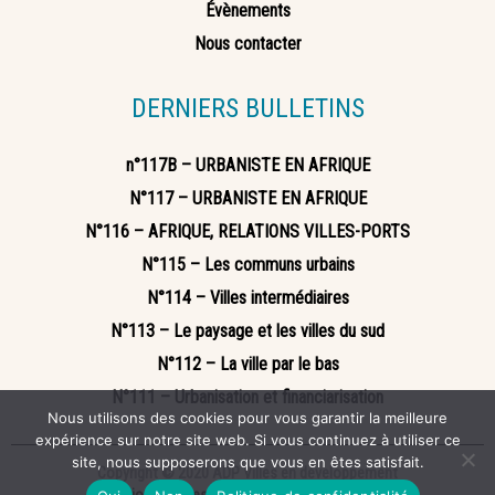
Évènements
Nous contacter
DERNIERS BULLETINS
n°117B – URBANISTE EN AFRIQUE
N°117 – URBANISTE EN AFRIQUE
N°116 – AFRIQUE, RELATIONS VILLES-PORTS
N°115 – Les communs urbains
N°114 – Villes intermédiaires
N°113 – Le paysage et les villes du sud
N°112 – La ville par le bas
N°111 – Urbanisation et financiarisation
Nous utilisons des cookies pour vous garantir la meilleure
expérience sur notre site web. Si vous continuez à utiliser ce
site, nous supposerons que vous en êtes satisfait.
Copyright © 2020 ADP Villes en développement