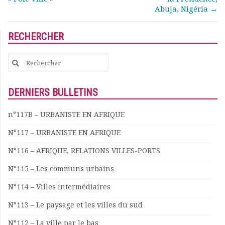
Abuja, Nigéria
→
Documents
Les adhérents
Annuaire
RECHERCHER
Offres d’emploi
Forum
Search
Actualités
for:
Nous contacter
DERNIERS BULLETINS
n°117B – URBANISTE EN AFRIQUE
N°117 – URBANISTE EN AFRIQUE
N°116 – AFRIQUE, RELATIONS VILLES-PORTS
N°115 – Les communs urbains
N°114 – Villes intermédiaires
N°113 – Le paysage et les villes du sud
N°112 – La ville par le bas