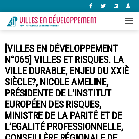
+33 (0)1 47 98 85 34
[VILLES EN DÉVELOPPEMENT
contact@villes-developpement.org
N°065] VILLES ET RISQUES. LA
VILLE DURABLE, ENJEU DU XXIÈ
Accueil
L’association
SIÈCLE?, NICOLE AMELINE,
Qui sommes-nous ?
PRÉSIDENTE DE L’INSTITUT
Présentation vidéo
Le bureau
EUROPÉEN DES RISQUES,
Statuts de l’association
MINISTRE DE LA PARITÉ ET DE
Vie de l’association
Calendrier des activités
L’EGALITÉ PROFESSIONNELLE,
Assemblées générales
CONSEILLÈRE RÉGIONALE DE
Comptes rendus mensuels