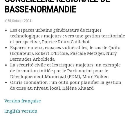
Rapports moraux
BASSE-NORMANDIE
Rapports financiers
Nous rejoindre
n°65 Octobre 2004 :
Le bulletin
Les espaces urbains générateurs de risques
Présentation du bulletin
technologiques majeurs : vers une gestion territoriale
Comité de rédaction
et prospective, Patrice Roux-Caillebot
Bulletins Villes en
Espaces-enjeux, espaces vulnérables, le cas de Quito
développement
(Equateur), Robert D’Ercole, Pascale Metzger, Nury
Bermudez Arboldeda
Kiosk
La sécurité civile et les risques majeurs, un exemple
Ressources
de formation initiée par le Partenariat pour le
Nos actions
Développement Municipal (PDM), Marc Finken
Podcast-AdP
Osiris-inondation : un outil pour planifier la gestion
Dîners débats
de crise au niveau local, Hèlène Xhaard
Journées d’études
Version française
Concours vidéo
Matinales
English version
Nos partenaires
Evénements
Publications et rapports