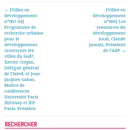
Documents
Post navigation
←
[Villes en
[Villes en
Les adhérents
développement
développement
Annuaire
n°063-64]
n°066] Les
Programme de
ressources du
Offres d’emploi
recherche urbaine
développement
Forum
pour le
local, Claude
Actualités
développement.
Jamati, Président
Nous contacter
Gouverner les
de l’AdP
→
villes du Sud?,
Xavier Crépin,
Délégué général
de l’Isted, et Jean-
Jacques Gabas,
Maître de
conférences
Université Paris
XI/Orsay et IEP
Paris, Présiden
RECHERCHER