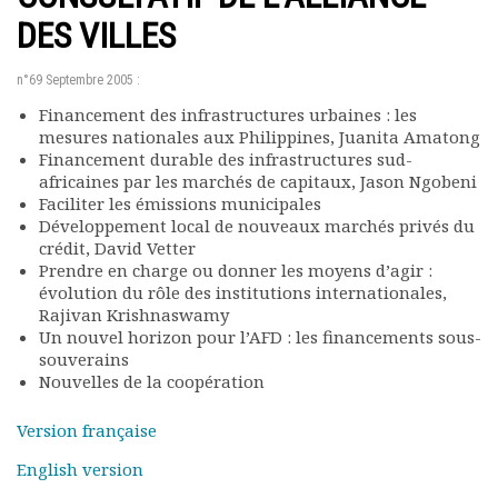
Rapports moraux
DES VILLES
Rapports financiers
Nous rejoindre
n°69 Septembre 2005 :
Le bulletin
Financement des infrastructures urbaines : les
Présentation du bulletin
mesures nationales aux Philippines, Juanita Amatong
Comité de rédaction
Financement durable des infrastructures sud-
Bulletins Villes en
africaines par les marchés de capitaux, Jason Ngobeni
développement
Faciliter les émissions municipales
Développement local de nouveaux marchés privés du
Kiosk
crédit, David Vetter
Ressources
Prendre en charge ou donner les moyens d’agir :
Nos actions
évolution du rôle des institutions internationales,
Podcast-AdP
Rajivan Krishnaswamy
Dîners débats
Un nouvel horizon pour l’AFD : les financements sous-
souverains
Journées d’études
Nouvelles de la coopération
Concours vidéo
Matinales
Version française
Nos partenaires
English version
Evénements
Publications et rapports