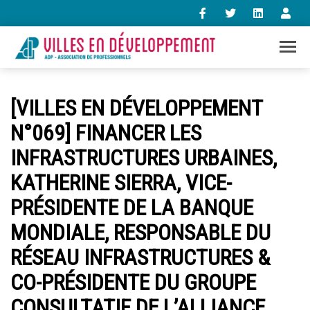
+33 (0)1 47 98 85 34
[VILLES EN DÉVELOPPEMENT
contact@villes-developpement.org
N°069] FINANCER LES
INFRASTRUCTURES URBAINES,
Accueil
L’association
KATHERINE SIERRA, VICE-
Qui sommes-nous ?
PRÉSIDENTE DE LA BANQUE
Présentation vidéo
Le bureau
MONDIALE, RESPONSABLE DU
Statuts de l’association
RÉSEAU INFRASTRUCTURES &
Vie de l’association
Calendrier des activités
CO-PRÉSIDENTE DU GROUPE
Assemblées générales
CONSULTATIF DE L’ALLIANCE
Comptes rendus mensuels