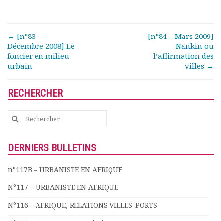
Documents
Les adhérents
Annuaire
Post navigation
←
[n°83 –
[n°84 – Mars 2009]
Décembre 2008] Le
Nankin ou
Offres d’emploi
foncier en milieu
l’affirmation des
Forum
urbain
villes
→
Actualités
Nous contacter
RECHERCHER
Search
for:
DERNIERS BULLETINS
n°117B – URBANISTE EN AFRIQUE
N°117 – URBANISTE EN AFRIQUE
N°116 – AFRIQUE, RELATIONS VILLES-PORTS