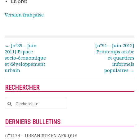
En bref
Rapports moraux
Rapports financiers
Version française
Nous rejoindre
Le bulletin
Présentation du bulletin
Comité de rédaction
Post navigation
←
[n°89 – Juin
[n°91 – Juin 2012]
Bulletins Villes en
2011] Espace
Printemps arabe
développement
socio-économique
et quartiers
et développement
informels
Kiosk
urbain
populaires
→
Ressources
Nos actions
Podcast-AdP
RECHERCHER
Dîners débats
Journées d’études
Search
Concours vidéo
for:
Matinales
DERNIERS BULLETINS
Nos partenaires
Evénements
n°117B – URBANISTE EN AFRIQUE
Publications et rapports