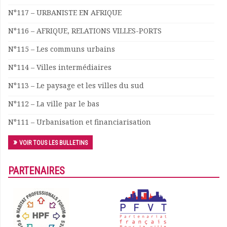
Documents
N°117 – URBANISTE EN AFRIQUE
Les adhérents
N°116 – AFRIQUE, RELATIONS VILLES-PORTS
Annuaire
Offres d’emploi
N°115 – Les communs urbains
Forum
N°114 – Villes intermédiaires
Actualités
Nous contacter
N°113 – Le paysage et les villes du sud
N°112 – La ville par le bas
N°111 – Urbanisation et financiarisation
VOIR TOUS LES BULLETINS
PARTENAIRES