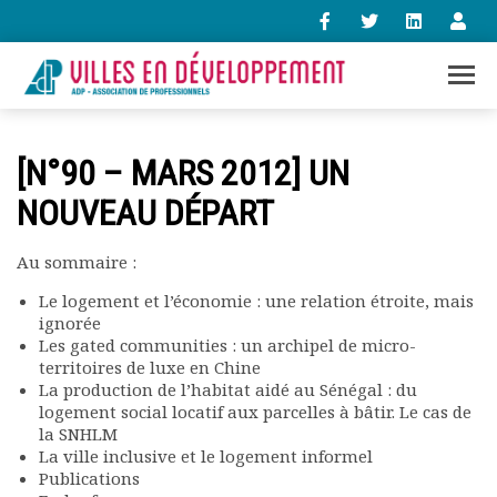
+33 (0)1 47 98 85 34
[N°90 – MARS 2012] UN
contact@villes-developpement.org
NOUVEAU DÉPART
Accueil
Au sommaire :
L’association
Qui sommes-nous ?
Le logement et l’économie : une relation étroite, mais
ignorée
Présentation vidéo
Les gated communities : un archipel de micro-
Le bureau
territoires de luxe en Chine
Statuts de l’association
La production de l’habitat aidé au Sénégal : du
Vie de l’association
logement social locatif aux parcelles à bâtir. Le cas de
Calendrier des activités
la SNHLM
La ville inclusive et le logement informel
Assemblées générales
Publications
Comptes rendus mensuels