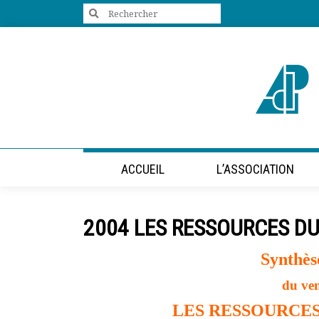
Search
for:
+33 (0)1 47 98 85 34
contact@villes-developpement.org
Accueil
ACCUEIL
L’ASSOCIATION
L’association
Qui sommes-nous ?
Présentation vidéo
2004 LES RESSOURCES D
Le bureau
Statuts de l’association
Synthès
Vie de l’association
Calendrier des activités
du ve
Assemblées générales
LES RESSOURCE
Comptes rendus mensuels