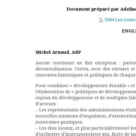
Rapports moraux
Document préparé par Adeline
Rapports financiers
Nous rejoindre
2004 Les resso
Le bulletin
ENGLI
Présentation du bulletin
Comité de rédaction
Bulletins Villes en
Michel Arnaud, AdP
développement
Aucun continent ne fait exception : parto
Kiosk
décentralisation. Certes, avec des vitesses e
Ressources
contextes historiques et politiques de chaque
Nos actions
Podcast-AdP
Pour combiner « développement durable » et 
l’élaboration de « politiques de développeme
Dîners débats
enjeux du développement et de multiples lab
Journées d’études
d’acteurs :
Concours vidéo
– Les représentants des administrations état
Matinales
nouvelles missions d’impulsion, d’orientation
Nos partenaires
mauvaises pratiques,
– Les élus locaux, et plus particulièrement l
Evénements
d’orchestre d’instrumentistes qui, faute de
Publications et rapports