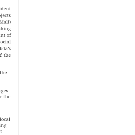
ident
jects
Mali)
nking
nt of
ocial
bda’s
f the
 the
ages
r the
local
cing
t