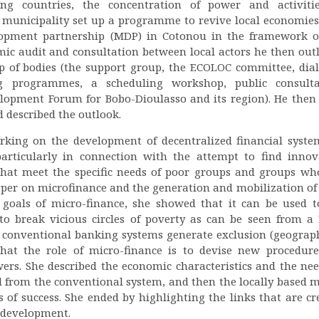
ng countries, the concentration of power and activiti
 municipality set up a programme to revive local economies
opment partnership (MDP) in Cotonou in the framework o
 audit and consultation between local actors he then outl
up of bodies (the support group, the ECOLOC committee, dia
ng programmes, a scheduling workshop, public consulta
elopment Forum for Bobo-Dioulasso and its region). He then
d described the outlook.
king on the development of decentralized financial syste
articularly in connection with the attempt to find innov
 that meet the specific needs of poor groups and groups wh
per on microfinance and the generation and mobilization of 
d goals of micro-finance, she showed that it can be used t
o break vicious circles of poverty as can be seen from a 
conventional banking systems generate exclusion (geograph
 that the role of micro-finance is to devise new procedure
ers. She described the economic characteristics and the nee
ed from the conventional system, and then the locally based 
ors of success. She ended by highlighting the links that are cr
l development.