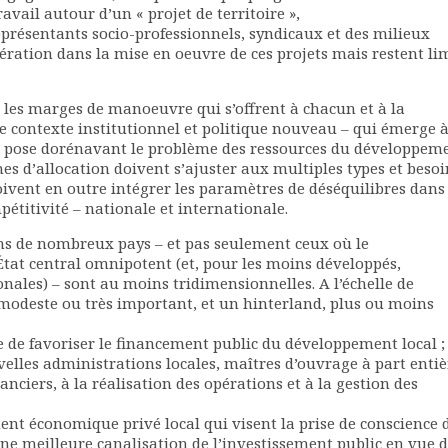
ravail autour d’un « projet de territoire »,
représentants socio-professionnels, syndicaux et des milieux
ération dans la mise en oeuvre de ces projets mais restent li
 les marges de manoeuvre qui s’offrent à chacun et à la
st le contexte institutionnel et politique nouveau – qui émerge 
e pose dorénavant le problème des ressources du développem
es d’allocation doivent s’ajuster aux multiples types et besoi
 doivent en outre intégrer les paramètres de déséquilibres dans 
étitivité – nationale et internationale.
ans de nombreux pays – et pas seulement ceux où le
État central omnipotent (et, pour les moins développés,
onales) – sont au moins tridimensionnelles. A l’échelle de
 modeste ou très important, et un hinterland, plus ou moins
 de favoriser le financement public du développement local ;
elles administrations locales, maîtres d’ouvrage à part entiè
nciers, à la réalisation des opérations et à la gestion des
nt économique privé local qui visent la prise de conscience 
une meilleure canalisation de l’investissement public en vue 