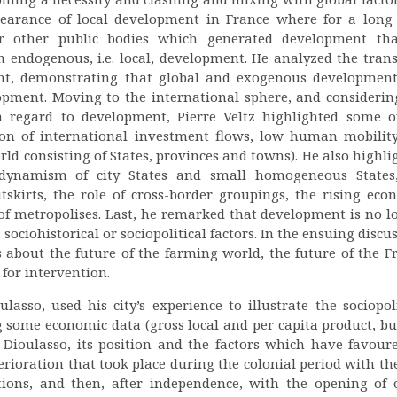
ppearance of local development in France where for a long
other public bodies which generated development th
h endogenous, i.e. local, development. He analyzed the trans
, demonstrating that global and exogenous development 
pment. Moving to the international sphere, and considerin
 regard to development, Pierre Veltz highlighted some o
ution of international investment flows, low human mobility
rld consisting of States, provinces and towns). He also highli
 dynamism of city States and small homogeneous States
skirts, the role of cross-border groupings, the rising eco
 of metropolises. Last, he remarked that development is no l
 sociohistorical or sociopolitical factors. In the ensuing discu
s about the future of the farming world, the future of the F
 for intervention.
asso, used his city’s experience to illustrate the sociopoli
g some economic data (gross local and per capita product, bu
-Dioulasso, its position and the factors which have favoure
rioration that took place during the colonial period with the
tions, and then, after independence, with the opening of 