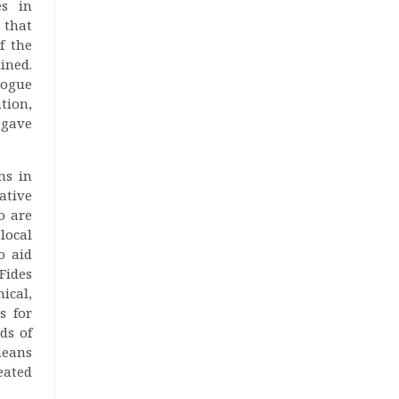
es in
 that
f the
ined.
logue
tion,
 gave
ms in
ative
o are
local
o aid
Fides
ical,
s for
ds of
means
eated