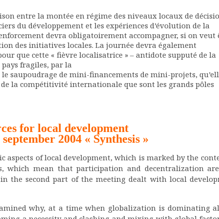
iaison entre la montée en régime des niveaux locaux de décisio
ciers du développement et les expériences d’évolution de la
 renforcement devra obligatoirement accompagner, si on veut 
tion des initiatives locales. La journée devra également
pour que cette « fièvre localisatrice » – antidote supputé de la
pays fragiles, par la
r le saupoudrage de mini-financements de mini-projets, qu’el
de la compétitivité internationale que sont les grands pôles
ces for local development
 september 2004 « Synthesis »
ic aspects of local development, which is marked by the conte
cts, which mean that participation and decentralization ar
 in the second part of the meeting dealt with local develo
xamined why, at a time when globalization is dominating al
oming a necessity and clashing and mixing with global factor