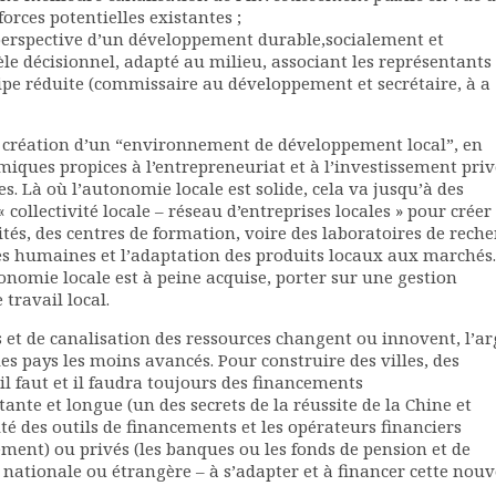
orces potentielles existantes ;
 perspective d’un développement durable,socialement et
 décisionnel, adapté au milieu, associant les représentants
pe réduite (commissaire au développement et secrétaire, à a
a création d’un “environnement de développement local”, en
miques propices à l’entrepreneuriat et à l’investissement priv
. Là où l’autonomie locale est solide, cela va jusqu’à des
 collectivité locale – réseau d’entreprises locales » pour créer
ités, des centres de formation, voire des laboratoires de rech
es humaines et l’adaptation des produits locaux aux marchés.
onomie locale est à peine acquise, porter sur une gestion
travail local.
et de canalisation des ressources changent ou innovent, l’a
les pays les moins avancés. Pour construire des villes, des
 il faut et il faudra toujours des financements
ante et longue (un des secrets de la réussite de la Chine et
ité des outils de financements et les opérateurs financiers
ement) ou privés (les banques ou les fonds de pension et de
 nationale ou étrangère – à s’adapter et à financer cette nouv