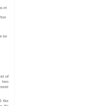
n et
être
le ne
xt of
e two
pment
l the
s. He