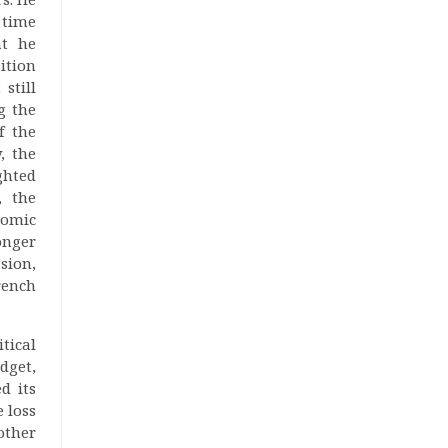
 time
at he
ition
still
g the
f the
, the
ghted
, the
nomic
onger
ssion,
rench
tical
dget,
d its
 loss
other