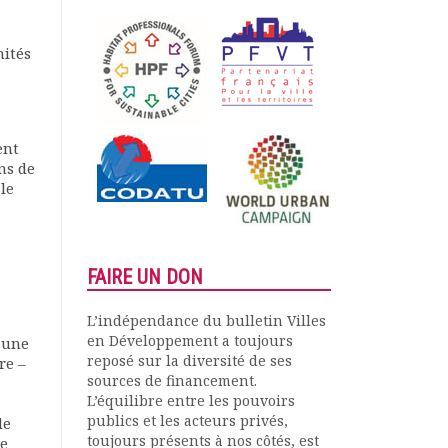
mités
à
ent
ns de
le
FAIRE UN DON
L’indépendance du bulletin Villes
en Développement a toujours
 une
reposé sur la diversité de ses
re –
sources de financement.
L’équilibre entre les pouvoirs
publics et les acteurs privés,
de
toujours présents à nos côtés, est
de