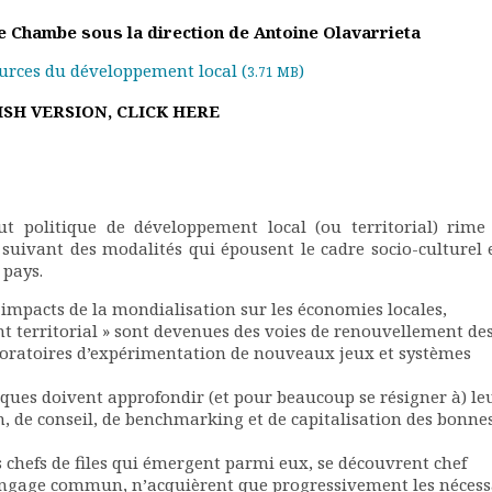
 Chambe sous la direction de Antoine Olavarrieta
urces du développement local (
)
3.71 MB
SH VERSION, CLICK HERE
ut politique de développement local (ou territorial) rime
t suivant des modalités qui épousent le cadre socio-culturel e
 pays.
impacts de la mondialisation sur les économies locales,
nt territorial » sont devenues des voies de renouvellement de
oratoires d’expérimentation de nouveaux jeux et systèmes
iques doivent approfondir (et pour beaucoup se résigner à) le
, de conseil, de benchmarking et de capitalisation des bonnes
es chefs de files qui émergent parmi eux, se découvrent chef
 langage commun, n’acquièrent que progressivement les nécess