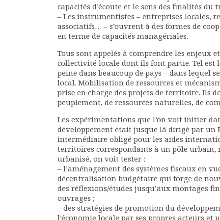
capacités d’écoute et le sens des finalités du t
Documents
– Les instrumentistes – entreprises locales, 
Les adhérents
associatifs… – s’ouvrent à des formes de coop
Annuaire
en terme de capacités managériales.
Offres d’emploi
Tous sont appelés à comprendre les enjeux et
Forum
collectivité locale dont ils font partie. Tel e
Actualités
peine dans beaucoup de pays – dans lequel s
Nous contacter
local. Mobilisation de ressources et mécanism
prise en charge des projets de territoire. Ils
peuplement, de ressources naturelles, de comp
Les expérimentations que l’on voit initier d
développement était jusque là dirigé par un 
intermédiaire obligé pour les aides internati
territoires correspondants à un pôle urbain,
urbanisé, on voit tester :
– l’aménagement des systèmes fiscaux en vue
décentralisation budgétaire qui forge de nouv
des réflexions/études jusqu’aux montages fina
ouvrages ;
– des stratégies de promotion du développeme
l’économie locale par ses propres acteurs et 