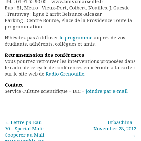
Tél. : 04 91 55 90 00 – www.bmvr.marseille.fr
Documents
Bus : 81, Métro : Vieux-Port, Colbert, Noailles, J. Guesde
. Tramway : ligne 2 arrêt Belsunce-Alcazar
Les adhérents
Parking : Centre Bourse, Place de la Providence Toute la
Annuaire
programmation
Offres d’emploi
Forum
N’hésitez pas à diffuser
le programme
auprès de vos
étudiants, adhérents, collègues et amis.
Actualités
Nous contacter
Retransmission des conférences
Vous pourrez retrouver les interventions proposées dans
le cadre de ce cycle de conférences en « écoute à la carte »
sur le site web de
Radio Grenouille
.
Contact
Service Culture scientifique – DIC –
joindre par e-mail
Post navigation
←
Lettre pS-Eau
UrbaChina –
70 – Special Mali:
November 28, 2012
Cooperer au Mali
→