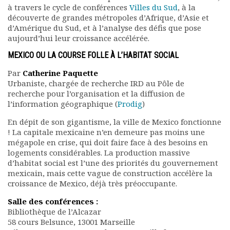
à travers le cycle de conférences
Villes du Sud
, à la
Rapports moraux
découverte de grandes métropoles d’Afrique, d’Asie et
Rapports financiers
d’Amérique du Sud, et à l’analyse des défis que pose
Nous rejoindre
aujourd’hui leur croissance accélérée.
Le bulletin
MEXICO OU LA COURSE FOLLE À L’HABITAT SOCIAL
Présentation du bulletin
Comité de rédaction
Par
Catherine Paquette
Bulletins Villes en
Urbaniste, chargée de recherche IRD au Pôle de
recherche pour l’organisation et la diffusion de
développement
l’information géographique (
Prodig
)
Kiosk
Ressources
En dépit de son gigantisme, la ville de Mexico fonctionne
Nos actions
! La capitale mexicaine n’en demeure pas moins une
mégapole en crise, qui doit faire face à des besoins en
Podcast-AdP
logements considérables. La production massive
Dîners débats
d’habitat social est l’une des priorités du gouvernement
Journées d’études
mexicain, mais cette vague de construction accélère la
Concours vidéo
croissance de Mexico, déjà très préoccupante.
Matinales
Salle des conférences :
Nos partenaires
Bibliothèque de l’Alcazar
Evénements
58 cours Belsunce, 13001 Marseille
Publications et rapports