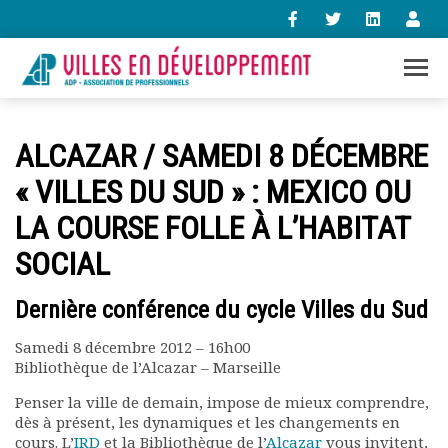
+33 (0)1 47 98 85 34
ALCAZAR / SAMEDI 8 DÉCEMBRE
contact@villes-developpement.org
« VILLES DU SUD » : MEXICO OU
LA COURSE FOLLE À L’HABITAT
Accueil
L’association
SOCIAL
Qui sommes-nous ?
Présentation vidéo
Dernière conférence du cycle Villes du Sud
Le bureau
Statuts de l’association
Samedi 8 décembre 2012 – 16h00
Vie de l’association
Bibliothèque de l’Alcazar – Marseille
Calendrier des activités
Penser la ville de demain, impose de mieux comprendre,
Assemblées générales
dès à présent, les dynamiques et les changements en
Comptes rendus mensuels
cours. L’
IRD
et la Bibliothèque de l’
Alcazar
vous invitent,