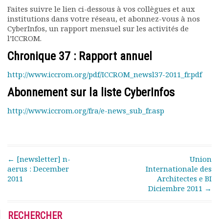
Rapports moraux
Faites suivre le lien ci-dessous à vos collègues et aux
institutions dans votre réseau, et abonnez-vous à nos
Rapports financiers
CyberInfos, un rapport mensuel sur les activités de
Nous rejoindre
l’ICCROM.
Le bulletin
Présentation du bulletin
Chronique 37 : Rapport annuel
Comité de rédaction
http://www.iccrom.org/pdf/ICCROM_newsl37-2011_fr.pdf
Bulletins Villes en
développement
Abonnement sur la liste CyberInfos
Kiosk
http://www.iccrom.org/fra/e-news_sub_fr.asp
Ressources
Nos actions
Podcast-AdP
Dîners débats
Post navigation
←
[newsletter] n-
Union
Journées d’études
aerus : December
Internationale des
Concours vidéo
2011
Architectes e BI
Matinales
Diciembre 2011
→
Nos partenaires
Evénements
RECHERCHER
Publications et rapports