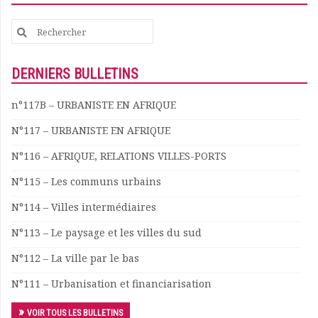
Documents
Search
Les adhérents
for:
Annuaire
Offres d’emploi
DERNIERS BULLETINS
Forum
Actualités
n°117B – URBANISTE EN AFRIQUE
Nous contacter
N°117 – URBANISTE EN AFRIQUE
N°116 – AFRIQUE, RELATIONS VILLES-PORTS
N°115 – Les communs urbains
N°114 – Villes intermédiaires
N°113 – Le paysage et les villes du sud
N°112 – La ville par le bas
N°111 – Urbanisation et financiarisation
VOIR TOUS LES BULLETINS