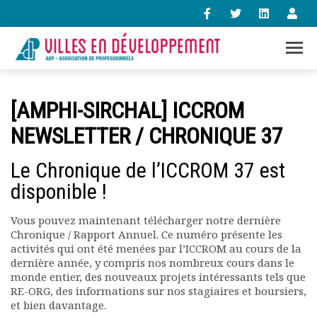
+33 (0)1 47 98 85 34
[AMPHI-SIRCHAL] ICCROM
contact@villes-developpement.org
NEWSLETTER / CHRONIQUE 37
Accueil
Le Chronique de l’ICCROM 37 est
L’association
disponible !
Qui sommes-nous ?
Présentation vidéo
Vous pouvez maintenant télécharger notre dernière
Le bureau
Chronique / Rapport Annuel. Ce numéro présente les
Statuts de l’association
activités qui ont été menées par l’ICCROM au cours de la
Vie de l’association
dernière année, y compris nos nombreux cours dans le
Calendrier des activités
monde entier, des nouveaux projets intéressants tels que
RE-ORG, des informations sur nos stagiaires et boursiers,
Assemblées générales
et bien davantage.
Comptes rendus mensuels