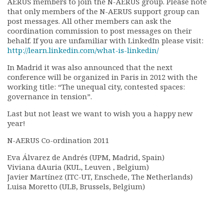
AERUS members to join the N-AERUS group. Please note
Rapports moraux
that only members of the N-AERUS support group can
Rapports financiers
post messages. All other members can ask the
Nous rejoindre
coordination commission to post messages on their
behalf. If you are unfamiliar with LinkedIn please visit:
Le bulletin
http://learn.linkedin.com/what-is-linkedin/
Présentation du bulletin
Comité de rédaction
In Madrid it was also announced that the next
conference will be organized in Paris in 2012 with the
Bulletins Villes en
working title: “The unequal city, contested spaces:
développement
governance in tension”.
Kiosk
Ressources
Last but not least we want to wish you a happy new
year!
Nos actions
Podcast-AdP
N-AERUS Co-ordination 2011
Dîners débats
Eva Álvarez de Andrés (UPM, Madrid, Spain)
Journées d’études
Viviana dAuria (KUL, Leuven , Belgium)
Concours vidéo
Javier Martínez (ITC-UT, Enschede, The Netherlands)
Matinales
Luisa Moretto (ULB, Brussels, Belgium)
Nos partenaires
Evénements
Publications et rapports