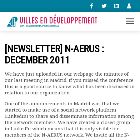
+33 (0)1 47 98 85 34
[NEWSLETTER] N-AERUS :
contact@villes-developpement.org
DECEMBER 2011
Accueil
We have just uploaded in our webpage the minutes of
L’association
our last meeting in Madrid. If you missed the conference
Qui sommes-nous ?
this is a good source to know what has been discussed in
Présentation vidéo
relation to our organization.
Le bureau
One of the announcements in Madrid was that we
Statuts de l’association
started to make use of a social network platform
Vie de l’association
(LinkedIn) to share and disseminate information among
Calendrier des activités
the network members. We have created a closed group
in LinkedIn which means that it is only visible for
Assemblées générales
members of the N-AERUS network. We invite all the N-
Comptes rendus mensuels