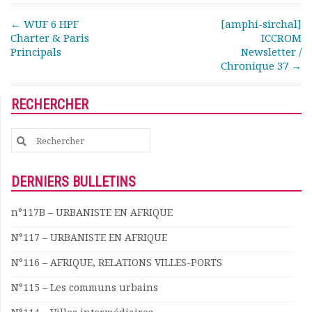
Documents
Post navigation
←
WUF 6 HPF
[amphi-sirchal]
Les adhérents
Charter & Paris
ICCROM
Annuaire
Principals
Newsletter /
Chronique 37
→
Offres d’emploi
Forum
Actualités
RECHERCHER
Nous contacter
Search
for:
DERNIERS BULLETINS
n°117B – URBANISTE EN AFRIQUE
N°117 – URBANISTE EN AFRIQUE
N°116 – AFRIQUE, RELATIONS VILLES-PORTS
N°115 – Les communs urbains