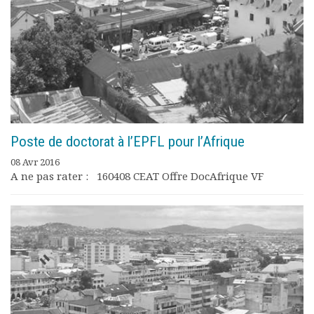
Rapports moraux
Rapports financiers
Nous rejoindre
Le bulletin
Présentation du bulletin
Comité de rédaction
Bulletins Villes en
développement
Poste de doctorat à l’EPFL pour l’Afrique
Kiosk
Ressources
08 Avr 2016
A ne pas rater : 160408 CEAT Offre DocAfrique VF
Nos actions
Podcast-AdP
Dîners débats
Journées d’études
Concours vidéo
Matinales
Nos partenaires
Evénements
Publications et rapports