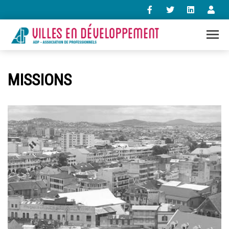
+33 (0)1 47 98 85 34
MISSIONS
contact@villes-developpement.org
Accueil
L’association
Qui sommes-nous ?
Présentation vidéo
Le bureau
Statuts de l’association
Vie de l’association
Calendrier des activités
Assemblées générales
Comptes rendus mensuels