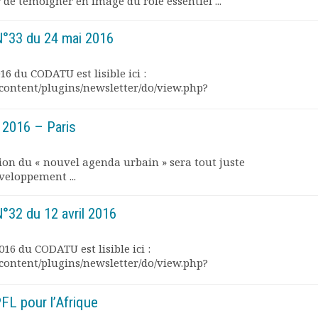
e témoigner en image du rôle essentiel ...
°33 du 24 mai 2016
6 du CODATU est lisible ici :
content/plugins/newsletter/do/view.php?
i 2016 – Paris
ion du « nouvel agenda urbain » sera tout juste
éveloppement ...
32 du 12 avril 2016
016 du CODATU est lisible ici :
content/plugins/newsletter/do/view.php?
FL pour l’Afrique