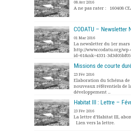
08 Avr 2016
Documents
A ne pas rater : 160408 CE
Les adhérents
Annuaire
Offres d’emploi
CODATU – Newsletter N
Forum
01 Mar 2016
Actualités
La newsletter du 1er mars 2
Nous contacter
http://www.codatu.org/wp-
id=61&nk=4331-3d3d05bf05
Missions de courte dur
23 Fév 2016
Elaboration du Schéma de p
nouveaux référentiels de l
développement ...
Habitat III : Lettre – Fé
23 Fév 2016
La lettre d’Habitat III, ab
Lien vers la lettre.