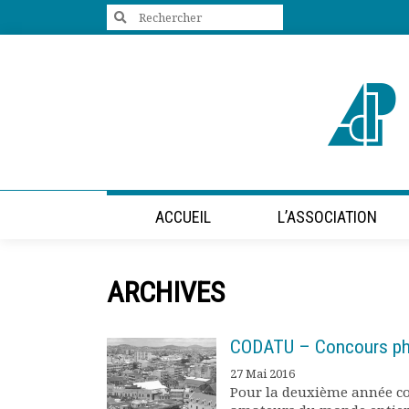
Search
for:
+33 (0)1 47 98 85 34
contact@villes-developpement.org
Accueil
ACCUEIL
L’ASSOCIATION
L’association
Qui sommes-nous ?
Présentation vidéo
ARCHIVES
Le bureau
Statuts de l’association
Vie de l’association
CODATU – Concours p
Calendrier des activités
27 Mai 2016
Assemblées générales
Pour la deuxième année c
Comptes rendus mensuels