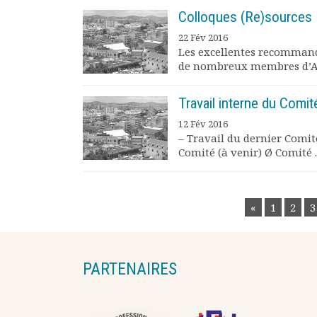
Colloques (Re)sources 
22 Fév 2016
Les excellentes recommand
de nombreux membres d’AdP
Travail interne du Comit
12 Fév 2016
– Travail du dernier Comi
Comité (à venir) Ø Comité ..
POSTS
«
1
2
3
NAVIGATION
PARTENAIRES