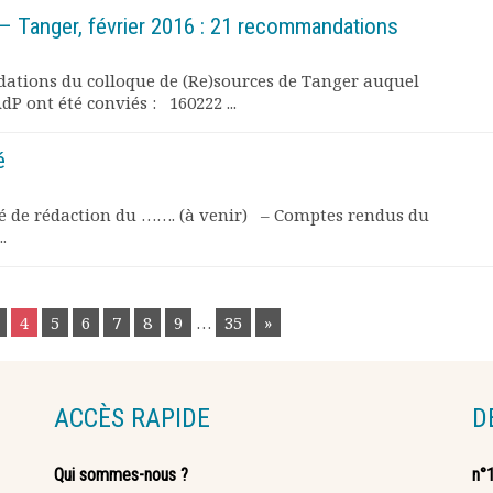
– Tanger, février 2016 : 21 recommandations
ations du colloque de (Re)sources de Tanger auquel
 ont été conviés : 160222 ...
é
té de rédaction du ……. (à venir) – Comptes rendus du
.
4
5
6
7
8
9
…
35
»
ACCÈS RAPIDE
D
Qui sommes-nous ?
n°