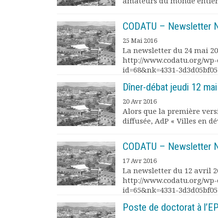
amateurs du monde entier d
Rapports moraux
Rapports financiers
CODATU – Newsletter N
Nous rejoindre
25 Mai 2016
Le bulletin
La newsletter du 24 mai 201
Présentation du bulletin
http://www.codatu.org/wp-
Comité de rédaction
id=68&nk=4331-3d3d05bf05
Bulletins Villes en
Dîner-débat jeudi 12 ma
développement
Kiosk
20 Avr 2016
Alors que la première vers
Ressources
diffusée, AdP « Villes en d
Nos actions
Podcast-AdP
CODATU – Newsletter N°
Dîners débats
Journées d’études
17 Avr 2016
La newsletter du 12 avril 2
Concours vidéo
http://www.codatu.org/wp-
Matinales
id=65&nk=4331-3d3d05bf05
Nos partenaires
Evénements
Poste de doctorat à l’EP
Publications et rapports