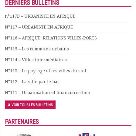
DERNIERS BULLETINS
Documents
Les adhérents
n°117B – URBANISTE EN AFRIQUE
Annuaire
N°117 – URBANISTE EN AFRIQUE
Offres d’emploi
Forum
N°116 – AFRIQUE, RELATIONS VILLES-PORTS
Actualités
N°115 – Les communs urbains
Nous contacter
N°114 – Villes intermédiaires
N°113 – Le paysage et les villes du sud
N°112 – La ville par le bas
N°111 – Urbanisation et financiarisation
VOIR TOUS LES BULLETINS
PARTENAIRES