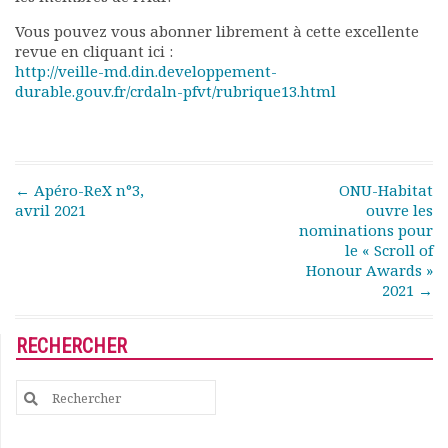
Rapports moraux
Vous pouvez vous abonner librement à cette excellente
Rapports financiers
revue en cliquant ici :
Nous rejoindre
http://veille-md.din.developpement-
Le bulletin
durable.gouv.fr/crdaln-pfvt/rubrique13.html
Présentation du bulletin
Comité de rédaction
Bulletins Villes en
développement
Post navigation
←
Apéro-ReX n°3,
ONU-Habitat
Kiosk
avril 2021
ouvre les
nominations pour
Ressources
le « Scroll of
Nos actions
Honour Awards »
Podcast-AdP
2021
→
Dîners débats
Journées d’études
RECHERCHER
Concours vidéo
Matinales
Search
Nos partenaires
for:
Evénements
Publications et rapports