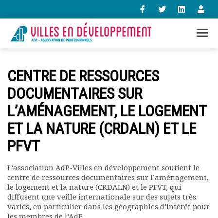
+33 (0)1 47 98 85 34
CENTRE DE RESSOURCES
contact@villes-developpement.org
DOCUMENTAIRES SUR
L’AMÉNAGEMENT, LE LOGEMENT
Accueil
L’association
ET LA NATURE (CRDALN) ET LE
Qui sommes-nous ?
PFVT
Présentation vidéo
Le bureau
Statuts de l’association
L’association AdP-Villes en développement soutient le
centre de ressources documentaires sur l’aménagement,
Vie de l’association
le logement et la nature (CRDALN) et le PFVT, qui
Calendrier des activités
diffusent une veille internationale sur des sujets très
Assemblées générales
variés, en particulier dans les géographies d’intérêt pour
Comptes rendus mensuels
les membres de l’AdP.