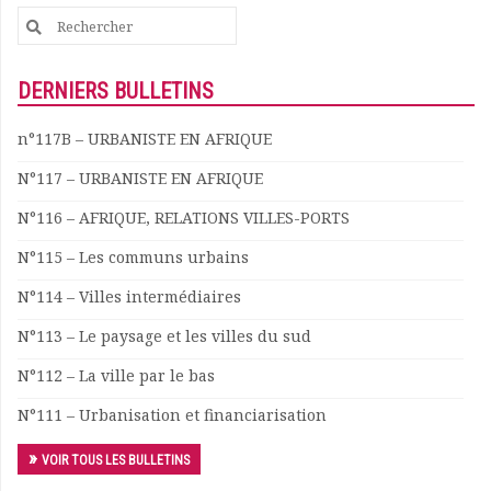
Search
Documents
for:
Les adhérents
Annuaire
DERNIERS BULLETINS
Offres d’emploi
Forum
n°117B – URBANISTE EN AFRIQUE
Actualités
N°117 – URBANISTE EN AFRIQUE
Nous contacter
N°116 – AFRIQUE, RELATIONS VILLES-PORTS
N°115 – Les communs urbains
N°114 – Villes intermédiaires
N°113 – Le paysage et les villes du sud
N°112 – La ville par le bas
N°111 – Urbanisation et financiarisation
VOIR TOUS LES BULLETINS