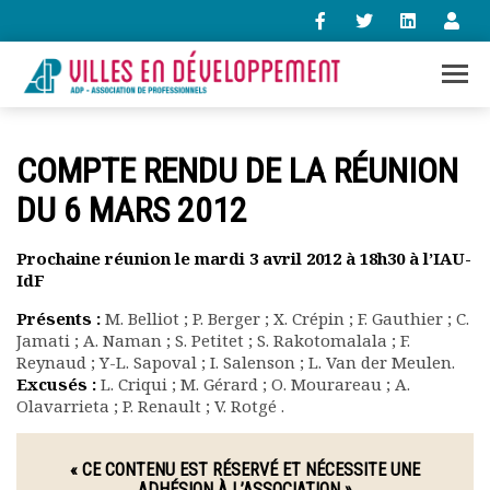
+33 (0)1 47 98 85 34
COMPTE RENDU DE LA RÉUNION
contact@villes-developpement.org
DU 6 MARS 2012
Accueil
Prochaine réunion le mardi 3 avril 2012 à 18h30 à l’IAU-
L’association
IdF
Qui sommes-nous ?
Présents :
M. Belliot ; P. Berger ; X. Crépin ; F. Gauthier ; C.
Présentation vidéo
Jamati ; A. Naman ; S. Petitet ; S. Rakotomalala ; F.
Le bureau
Reynaud ; Y-L. Sapoval ; I. Salenson ; L. Van der Meulen.
Statuts de l’association
Excusés :
L. Criqui ; M. Gérard ; O. Mourareau ; A.
Vie de l’association
Olavarrieta ; P. Renault ; V. Rotgé .
Calendrier des activités
Assemblées générales
« CE CONTENU EST RÉSERVÉ ET NÉCESSITE UNE
Comptes rendus mensuels
ADHÉSION À L’ASSOCIATION »