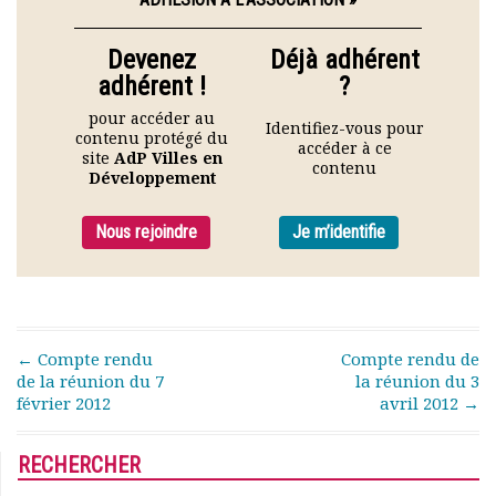
Rapports moraux
Rapports financiers
Devenez
Déjà adhérent
Nous rejoindre
adhérent !
?
Le bulletin
pour accéder au
Présentation du bulletin
Identifiez-vous pour
contenu protégé du
accéder à ce
Comité de rédaction
site
AdP Villes en
contenu
Bulletins Villes en
Développement
développement
Kiosk
Nous rejoindre
Je m’identifie
Ressources
Nos actions
Podcast-AdP
Dîners débats
Post navigation
←
Compte rendu
Compte rendu de
Journées d’études
de la réunion du 7
la réunion du 3
Concours vidéo
février 2012
avril 2012
→
Matinales
Nos partenaires
RECHERCHER
Evénements
Publications et rapports