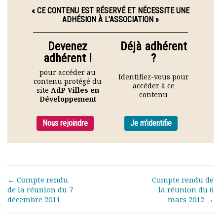
Rapports moraux
« CE CONTENU EST RÉSERVÉ ET NÉCESSITE UNE
Rapports financiers
ADHÉSION À L’ASSOCIATION »
Nous rejoindre
Le bulletin
Devenez
Déjà adhérent
Présentation du bulletin
adhérent !
?
Comité de rédaction
pour accéder au
Identifiez-vous pour
Bulletins Villes en
contenu protégé du
accéder à ce
développement
site
AdP Villes en
contenu
Développement
Kiosk
Ressources
Nous rejoindre
Je m’identifie
Nos actions
Podcast-AdP
Dîners débats
Journées d’études
Concours vidéo
Post navigation
←
Compte rendu
Compte rendu de
Matinales
de la réunion du 7
la réunion du 6
Nos partenaires
décembre 2011
mars 2012
→
Evénements
Publications et rapports