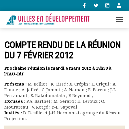
+33 (0)1 47 98 85 34
COMPTE RENDU DE LA RÉUNION
contact@villes-developpement.org
DU 7 FÉVRIER 2012
Accueil
Prochaine réunion le mardi 6 mars 2012 à 18h30 à
L’association
l’IAU-IdF
Qui sommes-nous ?
Présents :
M. Belliot ; K. Cissé ; X. Crépin ; L. Criqui ; A.
Présentation vidéo
Donne ; A. Jaffré ; C. Jamati ; A. Naman ; E. Parent ; J-L.
Le bureau
Perramant ; S. Rakotomalala ; F. Reynaud ;
Statuts de l’association
Excusés :
P.A. Barthel ; M. Gérard ; H. Leroux ; O.
Vie de l’association
Mourareau ; V. Rotgé ; Y-L. Sapoval
Calendrier des activités
Invités :
D. Desille et J-H. Hermant-Lagrange du Réseau
Projection.
Assemblées générales
Comptes rendus mensuels