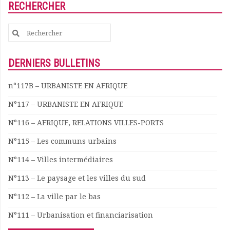
RECHERCHER
Documents
Les adhérents
Search
Annuaire
for:
Offres d’emploi
Forum
DERNIERS BULLETINS
Actualités
Nous contacter
n°117B – URBANISTE EN AFRIQUE
N°117 – URBANISTE EN AFRIQUE
N°116 – AFRIQUE, RELATIONS VILLES-PORTS
N°115 – Les communs urbains
N°114 – Villes intermédiaires
N°113 – Le paysage et les villes du sud
N°112 – La ville par le bas
N°111 – Urbanisation et financiarisation