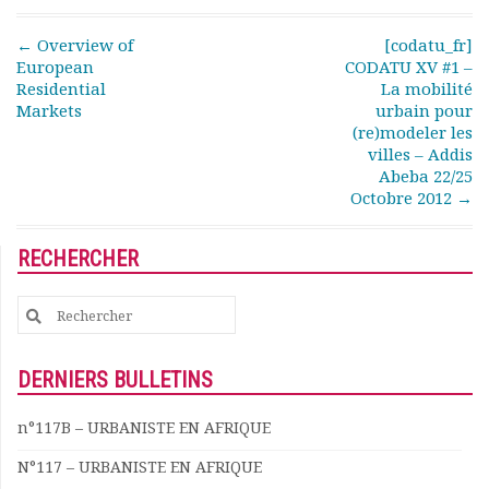
Post navigation
←
Overview of
[codatu_fr]
European
CODATU XV #1 –
Residential
La mobilité
Markets
urbain pour
(re)modeler les
villes – Addis
Abeba 22/25
Octobre 2012
→
RECHERCHER
Search
for:
DERNIERS BULLETINS
n°117B – URBANISTE EN AFRIQUE
N°117 – URBANISTE EN AFRIQUE