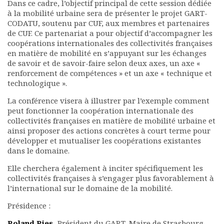
Dans ce cadre, l’objectif principal de cette session dédiée
Documents
à la mobilité urbaine sera de présenter le projet GART-
CODATU, soutenu par CUF, aux membres et partenaires
Les adhérents
de CUF. Ce partenariat a pour objectif d’accompagner les
Annuaire
coopérations internationales des collectivités françaises
Offres d’emploi
en matière de mobilité en s’appuyant sur les échanges
Forum
de savoir et de savoir-faire selon deux axes, un axe «
Actualités
renforcement de compétences » et un axe « technique et
technologique ».
Nous contacter
La conférence visera à illustrer par l’exemple comment
peut fonctionner la coopération internationale des
collectivités françaises en matière de mobilité urbaine et
ainsi proposer des actions concrètes à court terme pour
développer et mutualiser les coopérations existantes
dans le domaine.
Elle cherchera également à inciter spécifiquement les
collectivités françaises à s’engager plus favorablement à
l’international sur le domaine de la mobilité.
Présidence :
Roland Ries
, Président du GART, Maire de Strasbourg