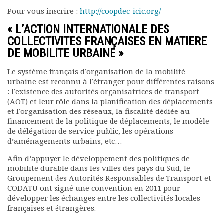
Rapports moraux
Pour vous inscrire :
http://coopdec-icic.org/
Rapports financiers
« L’ACTION INTERNATIONALE DES
Nous rejoindre
COLLECTIVITES FRANÇAISES EN MATIERE
Le bulletin
DE MOBILITE URBAINE »
Présentation du bulletin
Comité de rédaction
Le système français d’organisation de la mobilité
Bulletins Villes en
urbaine est reconnu à l’étranger pour différentes raisons
développement
: l’existence des autorités organisatrices de transport
(AOT) et leur rôle dans la planification des déplacements
Kiosk
et l’organisation des réseaux, la fiscalité dédiée au
Ressources
financement de la politique de déplacements, le modèle
Nos actions
de délégation de service public, les opérations
Podcast-AdP
d’aménagements urbains, etc…
Dîners débats
Afin d’appuyer le développement des politiques de
Journées d’études
mobilité durable dans les villes des pays du Sud, le
Concours vidéo
Groupement des Autorités Responsables de Transport et
Matinales
CODATU ont signé une convention en 2011 pour
Nos partenaires
développer les échanges entre les collectivités locales
françaises et étrangères.
Evénements
Publications et rapports