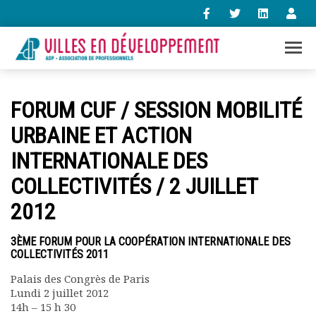
+33 (0)1 47 98 85 34
FORUM CUF / SESSION MOBILITÉ
contact@villes-developpement.org
URBAINE ET ACTION
INTERNATIONALE DES
Accueil
L’association
COLLECTIVITÉS / 2 JUILLET
Qui sommes-nous ?
2012
Présentation vidéo
Le bureau
Statuts de l’association
3ÈME FORUM POUR LA COOPÉRATION INTERNATIONALE DES
COLLECTIVITÉS 2011
Vie de l’association
Calendrier des activités
Palais des Congrès de Paris
Assemblées générales
Lundi 2 juillet 2012
14h – 15 h 30
Comptes rendus mensuels