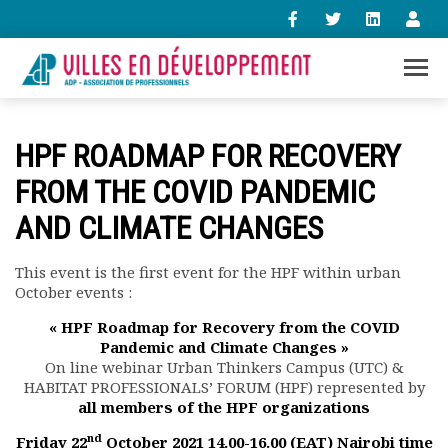
+33 (0)1 47 98 85 34
HPF ROADMAP FOR RECOVERY
contact@villes-developpement.org
FROM THE COVID PANDEMIC
AND CLIMATE CHANGES
Accueil
L’association
Qui sommes-nous ?
This event is the first event for the HPF within urban
October events :
Présentation vidéo
Le bureau
« HPF Roadmap for Recovery from the COVID
Statuts de l’association
Pandemic and Climate Changes »
Vie de l’association
On line webinar Urban Thinkers Campus (UTC) &
HABITAT PROFESSIONALS’ FORUM (HPF) represented by
Calendrier des activités
all members of the HPF organizations
Assemblées générales
Comptes rendus mensuels
nd
Friday 22
October 2021 14.00-16.00 (EAT) Nairobi time