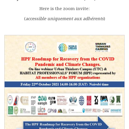
Rapports moraux
Here is the zoom invite:
Rapports financiers
Nous rejoindre
(
accessible uniquement aux adhérents
)
Le bulletin
Présentation du bulletin
Comité de rédaction
Bulletins Villes en
développement
Kiosk
Ressources
Nos actions
Podcast-AdP
Dîners débats
Journées d’études
Concours vidéo
Matinales
Nos partenaires
Evénements
Publications et rapports