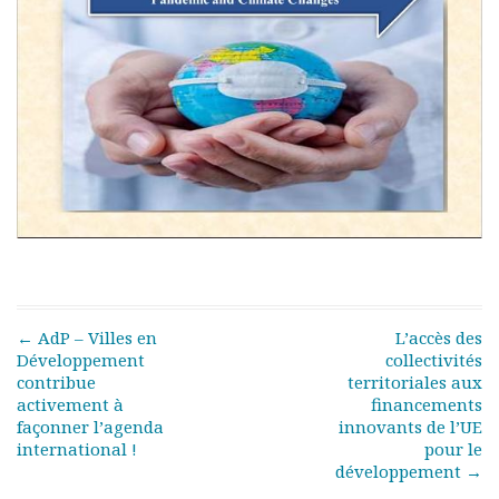
Documents
Les adhérents
Annuaire
Offres d’emploi
Forum
Actualités
Nous contacter
Post navigation
←
AdP – Villes en
L’accès des
Développement
collectivités
contribue
territoriales aux
activement à
financements
façonner l’agenda
innovants de l’UE
international !
pour le
développement
→