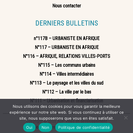
Nous contacter
DERNIERS BULLETINS
n°117B – URBANISTE EN AFRIQUE
N°117 – URBANISTE EN AFRIQUE
N°116 – AFRIQUE, RELATIONS VILLES-PORTS
N°115 – Les communs urbains
N°114 – Villes intermédiaires
N°113 – Le paysage et les villes du sud
N°112 – La ville par le bas
N°111 – Urbanisation et financiarisation
Nous utilisons des cookies pour vous garantir la meilleure
expérience sur notre site web. Si vous continuez à utiliser ce
site, nous supposerons que vous en êtes satisfait.
Copyright © 2020 ADP Villes en développement
Mentions légales
Politique de confidentialité
Oui
Non
Politique de confidentialité