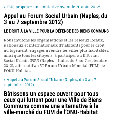
Rapports moraux
» FSU, proposez une initiative avant le 20 août 2012!
Rapports financiers
Appel au Forum Social Urbain (Naples, du
Nous rejoindre
3 au 7 septembre 2012)
Le bulletin
Présentation du bulletin
LE DROIT À LA VILLE POUR LA DÉFENSE DES BIENS COMMUNS
Comité de rédaction
Nous invitons les organisations et les réseaux locaux,
Bulletins Villes en
nationaux et internationaux d’habitants pour le droit
développement
au logement, engagés à rendre les villes plus habitables,
Kiosk
ainsi que tous les citoyens, à participer au II Forum
Ressources
Social Urbain (FSU) (Naples – Italie, du 3 au 7 septembre
Nos actions
2012), alternatif au VI Forum Urbain Mondial (FUM) de
l’ONU-Habitat.
Podcast-AdP
Dîners débats
» Appel au Forum Social Urbain (Naples, du 3 au 7
Journées d’études
septembre 2012)
Concours vidéo
Bâtissons un espace ouvert pour tous
Matinales
ceux qui luttent pour une Ville de Biens
Nos partenaires
Communs comme une alternative à la
Evénements
ville-marché du FUM de l’ONU-Habitat
Publications et rapports