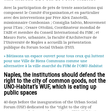
Documents
Avec la participation de près de trente associations qui
Les adhérents
composent le Comité d’organisation,et en particulier
avec des interventions par Père Alex Zanotelli,
Annuaire
missionnaire Combonian ; Consiglia Salvio, Mouvement
Offres d’emploi
pour l’Eau ; Cesare Ottolini, Coordinateur mondial de
Forum
l’AIH et membre du Conseil International du FSM ; et
Actualités
Mauro Forte, urbaniste, la Faculté d’Architecture de
Nous contacter
l’Université de Naples a accueilli la présentation
publique du Forum Social Urbain (FSU).
» Bâtissons un espace ouvert pour tous ceux qui luttent
pour une Ville de Biens Communs comme une
alternative à la ville-marché du FUM de l’ONU-Habitat
Naples, the institutions should defend the
right to the city of common goods, not the
UNO-Habitat’s WUF, which is eating up
public spaces
40 days before the inauguration of the Urban Social
Forum (USF) dedicated to the “right to the city of