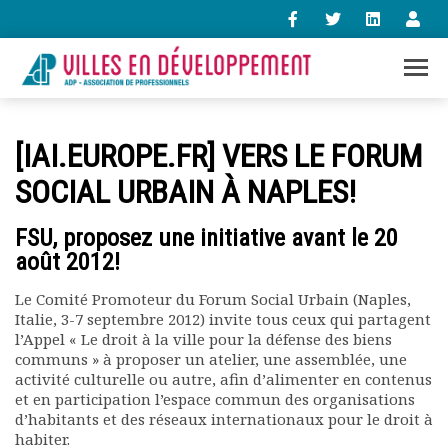
+33 (0)1 47 98 85 34
[IAI.EUROPE.FR] VERS LE FORUM
contact@villes-developpement.org
SOCIAL URBAIN À NAPLES!
Accueil
FSU, proposez une initiative avant le 20
L’association
août 2012!
Qui sommes-nous ?
Présentation vidéo
Le Comité Promoteur du Forum Social Urbain (Naples,
Le bureau
Italie, 3-7 septembre 2012) invite tous ceux qui partagent
l’Appel « Le droit à la ville pour la défense des biens
Statuts de l’association
communs » à proposer un atelier, une assemblée, une
Vie de l’association
activité culturelle ou autre, afin d’alimenter en contenus
Calendrier des activités
et en participation l’espace commun des organisations
Assemblées générales
d’habitants et des réseaux internationaux pour le droit à
Comptes rendus mensuels
habiter.