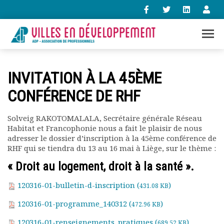
+33 (0)1 47 98 85 34
INVITATION À LA 45ÈME
contact@villes-developpement.org
CONFÉRENCE DE RHF
Accueil
Solveig RAKOTOMALALA, Secrétaire générale Réseau
L’association
Habitat et Francophonie nous a fait le plaisir de nous
Qui sommes-nous ?
adresser le dossier d’inscription à la 45ème conférence de
Présentation vidéo
RHF qui se tiendra du 13 au 16 mai à Liège, sur le thème :
Le bureau
« Droit au logement, droit à la santé ».
Statuts de l’association
Vie de l’association
120316-01-bulletin-d-inscription (
)
431.08 KB
Calendrier des activités
120316-01-programme_140312 (
)
472.96 KB
Assemblées générales
Comptes rendus mensuels
120316-01-renseignements_pratiques (
)
689.52 KB