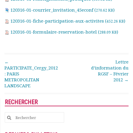
Rapports moraux
120316-01-courrier_invitation_45econf (
)
270.62 KB
Rapports financiers
Nous rejoindre
120316-01-fiche-participation-aux-activites (
)
452.26 KB
Le bulletin
120316-01-formulaire-reservation-hotel (
)
288.09 KB
Présentation du bulletin
Comité de rédaction
Bulletins Villes en
développement
Post navigation
Kiosk
←
Lettre
PARTICIPATE_Cergy_2012
d’information du
Ressources
: PARIS
RGSF – Février
Nos actions
METROPOLITAN
2012
→
Podcast-AdP
LANDSCAPE
Dîners débats
Journées d’études
RECHERCHER
Concours vidéo
Matinales
Search
Nos partenaires
for:
Evénements
Publications et rapports