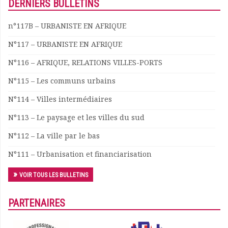
DERNIERS BULLETINS
Documents
Les adhérents
n°117B – URBANISTE EN AFRIQUE
Annuaire
N°117 – URBANISTE EN AFRIQUE
Offres d’emploi
Forum
N°116 – AFRIQUE, RELATIONS VILLES-PORTS
Actualités
N°115 – Les communs urbains
Nous contacter
N°114 – Villes intermédiaires
N°113 – Le paysage et les villes du sud
N°112 – La ville par le bas
N°111 – Urbanisation et financiarisation
VOIR TOUS LES BULLETINS
PARTENAIRES