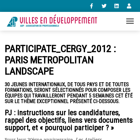
+33 (0)1 47 98 85 34
PARTICIPATE_CERGY_2012 :
contact@villes-developpement.org
PARIS METROPOLITAN
LANDSCAPE
Accueil
L’association
Qui sommes-nous ?
30 JEUNES INTERNATIONAUX, DE TOUS PAYS ET DE TOUTES
FORMATIONS, SERONT SÉLECTIONNÉS POUR COMPOSER LES
Présentation vidéo
ÉQUIPES QUI TRAVAILLERONT PENDANT 5 SEMAINES CET ÉTÉ
Le bureau
SUR LE THÈME EXCEPTIONNEL PRÉSENTÉ CI-DESSOUS.
Statuts de l’association
PJ : instructions sur les candidatures,
Vie de l’association
rappel des objectifs, liens vers documents
Calendrier des activités
support, et « pourquoi participer ? »
Assemblées générales
Comptes rendus mensuels
Pour leur 30ème anniversaire,
Les Ateliers