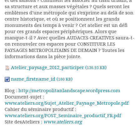
et des saisons ? Comment les associer au tissu urbain, à
sa structure et aux masses végétales ? Quels seront les
Documents
emblèmes d’une métropole qui s’exprime au delà de son
Les adhérents
centre historique, et où se positionnent les grands
Annuaire
monuments des temps à venir ? Cet atelier est un défi
Offres d’emploi
pour ces grands espaces périphériques. Alors que
Forum
manque-t-il ? Avec quelles AUDACES CREATIVES saura-t-
on renouveler ces espaces pour CONSTITUER LES
Actualités
PAYSAGES METROPOLITAINS DE DEMAIN ? Toutes les
Nous contacter
informations dans la pièce jointe.
Atelier_paysage_2012_participer (
)
136.93 KB
name_firstname_id (
)
100 KB
Blog :
http://metropolitanlandscape.wordpress.com
Document-sujet :
www.ateliers.org/Sujet_Atelier_Paysage_Metropole.pdf
Cahier du séminaire productif :
www.ateliers.org/POST_Seminaire_productif_FR.pdf
Site desAteliers :
www.ateliers.org