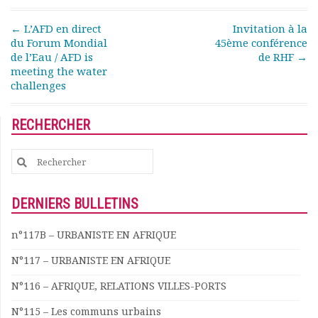
Post navigation
←
L’AFD en direct
Invitation à la
du Forum Mondial
45ème conférence
de l’Eau / AFD is
de RHF
→
meeting the water
challenges
RECHERCHER
Search
for:
DERNIERS BULLETINS
n°117B – URBANISTE EN AFRIQUE
N°117 – URBANISTE EN AFRIQUE
N°116 – AFRIQUE, RELATIONS VILLES-PORTS
N°115 – Les communs urbains