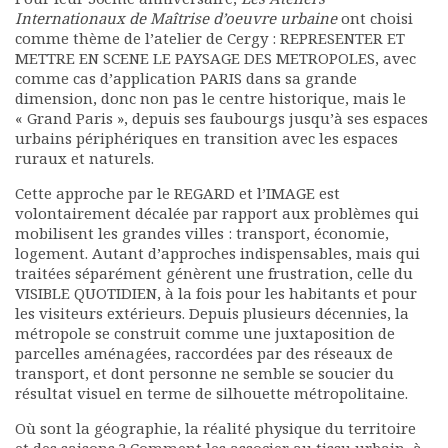
Rapports moraux
Internationaux de Maîtrise d’oeuvre urbaine
ont choisi
comme thème de l’atelier de Cergy : REPRESENTER ET
Rapports financiers
METTRE EN SCENE LE PAYSAGE DES METROPOLES, avec
Nous rejoindre
comme cas d’application PARIS dans sa grande
Le bulletin
dimension, donc non pas le centre historique, mais le
Présentation du bulletin
« Grand Paris », depuis ses faubourgs jusqu’à ses espaces
Comité de rédaction
urbains périphériques en transition avec les espaces
ruraux et naturels.
Bulletins Villes en
développement
Cette approche par le REGARD et l’IMAGE est
Kiosk
volontairement décalée par rapport aux problèmes qui
Ressources
mobilisent les grandes villes : transport, économie,
logement. Autant d’approches indispensables, mais qui
Nos actions
traitées séparément génèrent une frustration, celle du
Podcast-AdP
VISIBLE QUOTIDIEN, à la fois pour les habitants et pour
Dîners débats
les visiteurs extérieurs. Depuis plusieurs décennies, la
Journées d’études
métropole se construit comme une juxtaposition de
Concours vidéo
parcelles aménagées, raccordées par des réseaux de
transport, et dont personne ne semble se soucier du
Matinales
résultat visuel en terme de silhouette métropolitaine.
Nos partenaires
Evénements
Où sont la géographie, la réalité physique du territoire
Publications et rapports