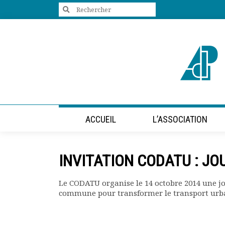
Search
for:
+33 (0)1 47 98 85 34
contact@villes-developpement.org
Accueil
ACCUEIL
L’ASSOCIATION
L’association
Qui sommes-nous ?
Présentation vidéo
INVITATION CODATU : JO
Le bureau
Statuts de l’association
Le CODATU organise le 14 octobre 2014 une j
Vie de l’association
commune pour transformer le transport urba
Calendrier des activités
Assemblées générales
Comptes rendus mensuels