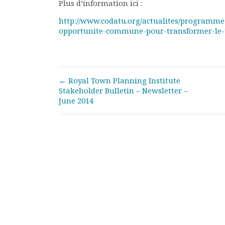
Plus d’information ici :
Rapports moraux
Rapports financiers
http://www.codatu.org/actualites/programme
opportunite-commune-pour-transformer-le-t
Nous rejoindre
Le bulletin
Présentation du bulletin
Comité de rédaction
Post navigation
Bulletins Villes en
←
Royal Town Planning Institute
Stakeholder Bulletin – Newsletter –
développement
June 2014
Kiosk
Ressources
Nos actions
Podcast-AdP
Dîners débats
Journées d’études
Concours vidéo
Matinales
Nos partenaires
Evénements
Publications et rapports