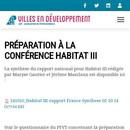
+33 (0)1 47 98 85 34
PRÉPARATION À LA
contact@villes-developpement.org
CONFÉRENCE HABITAT III
Accueil
La synthèse du rapport national pour Habitat III rédigée
L’association
par Maryse Gautier et Jérôme Masclaux est disponible ici
Qui sommes-nous ?
:
Présentation vidéo
Le bureau
Statuts de l’association
141010_Habitat III-rapport France Synthese 02 10 14
(
)
Vie de l’association
479.84 KB
Calendrier des activités
Assemblées générales
Voir le questionnaire du PFVT concernant la préparation
Comptes rendus mensuels