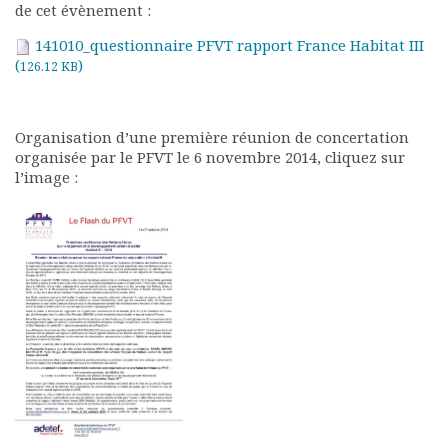
de cet évènement :
Rapports moraux
Rapports financiers
141010_questionnaire PFVT rapport France Habitat III
Nous rejoindre
(
)
126.12 KB
Le bulletin
Présentation du bulletin
Comité de rédaction
Organisation d’une première réunion de concertation
organisée par le PFVT le 6 novembre 2014, cliquez sur
Bulletins Villes en
l’image :
développement
Kiosk
Ressources
Nos actions
Podcast-AdP
Dîners débats
Journées d’études
Concours vidéo
Matinales
Nos partenaires
Evénements
Publications et rapports