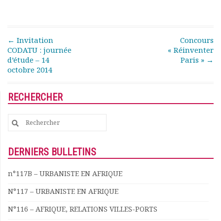
Documents
Les adhérents
Annuaire
Post navigation
←
Invitation
Concours
Offres d’emploi
CODATU : journée
« Réinventer
Forum
d’étude – 14
Paris »
→
octobre 2014
Actualités
Nous contacter
RECHERCHER
Search
for:
DERNIERS BULLETINS
n°117B – URBANISTE EN AFRIQUE
N°117 – URBANISTE EN AFRIQUE
N°116 – AFRIQUE, RELATIONS VILLES-PORTS