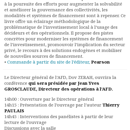
à la poursuite des efforts pour augmenter la solvabilité
Documents
et améliorer la gouvernance des collectivités, les
Les adhérents
modalités et systèmes de financement sont à repenser. Ce
Annuaire
livre offre un éclairage méthodologique de la
problématique de l’investissement local à l’usage des
Offres d’emploi
décideurs et des opérationnels. Il propose des pistes
Forum
concrètes pour moderniser les systèmes de financement
Actualités
de l’investissement, promouvoir l’implication du secteur
Nous contacter
privé, le recours à des solutions endogènes et mobiliser
de nouvelles sources de financement.
•
Commande à partir du site de l’éditeur,
Pearson
Le Directeur général de l’AFD, Dov ZERAH, ouvrira la
conférence
qui sera présidée par Jean Yves
GROSCLAUDE, Directeur des opérations à l’AFD.
14h00 : Ouverture par le Directeur général
14h15 : Présentation de l’ouvrage par l’auteur
Thierry
PAULAIS
14h45 : Interventions des panélistes à partir de leur
lecture de l’ouvrage
Discussions avec la salle