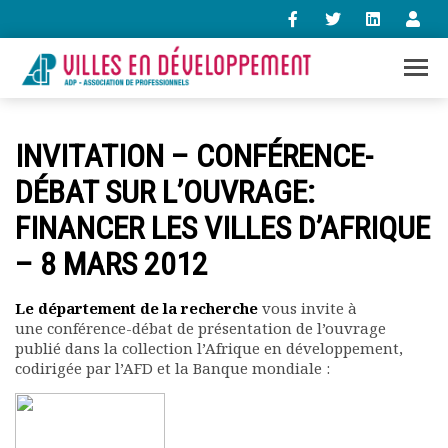
+33 (0)1 47 98 85 34
INVITATION – CONFÉRENCE-
contact@villes-developpement.org
DÉBAT SUR L’OUVRAGE:
FINANCER LES VILLES D’AFRIQUE
Accueil
L’association
– 8 MARS 2012
Qui sommes-nous ?
Présentation vidéo
Le département de la recherche
vous invite à
Le bureau
une conférence-débat de présentation de l’ouvrage
Statuts de l’association
publié dans la collection l’Afrique en développement,
Vie de l’association
codirigée par l’AFD et la Banque mondiale :
Calendrier des activités
Assemblées générales
Comptes rendus mensuels