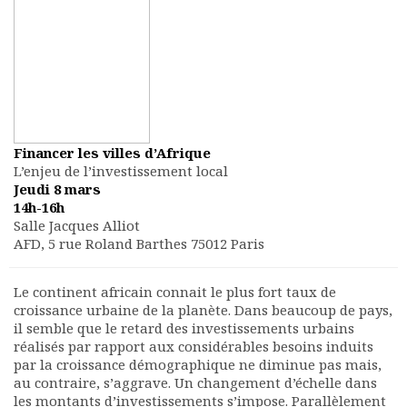
Rapports moraux
Rapports financiers
Nous rejoindre
Le bulletin
Présentation du bulletin
Comité de rédaction
Bulletins Villes en
Financer les villes d’Afrique
développement
L’enjeu de l’investissement local
Kiosk
Jeudi 8 mars
14h-16h
Ressources
Salle Jacques Alliot
Nos actions
AFD, 5 rue Roland Barthes 75012 Paris
Podcast-AdP
Dîners débats
Le continent africain connait le plus fort taux de
Journées d’études
croissance urbaine de la planète. Dans beaucoup de pays,
Concours vidéo
il semble que le retard des investissements urbains
Matinales
réalisés par rapport aux considérables besoins induits
Nos partenaires
par la croissance démographique ne diminue pas mais,
au contraire, s’aggrave. Un changement d’échelle dans
Evénements
les montants d’investissements s’impose. Parallèlement
Publications et rapports