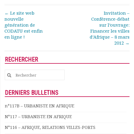
Rapports moraux
Rapports financiers
Post navigation
←
Le site web
Invitation –
Nous rejoindre
nouvelle
Conférence-débat
génération de
sur l’ouvrage:
Le bulletin
CODATU est enfin
Financer les villes
Présentation du bulletin
en ligne !
d’Afrique – 8 mars
Comité de rédaction
2012
→
Bulletins Villes en
développement
RECHERCHER
Kiosk
Ressources
Search
Nos actions
for:
Podcast-AdP
Dîners débats
DERNIERS BULLETINS
Journées d’études
Concours vidéo
n°117B – URBANISTE EN AFRIQUE
Matinales
N°117 – URBANISTE EN AFRIQUE
Nos partenaires
Evénements
N°116 – AFRIQUE, RELATIONS VILLES-PORTS
Publications et rapports