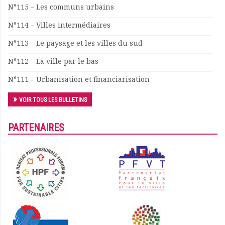
N°115 – Les communs urbains
Documents
Les adhérents
N°114 – Villes intermédiaires
Annuaire
N°113 – Le paysage et les villes du sud
Offres d’emploi
Forum
N°112 – La ville par le bas
Actualités
N°111 – Urbanisation et financiarisation
Nous contacter
VOIR TOUS LES BULLETINS
PARTENAIRES