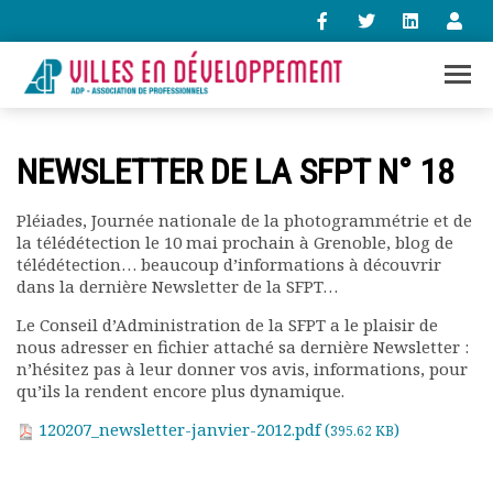
+33 (0)1 47 98 85 34
NEWSLETTER DE LA SFPT N° 18
contact@villes-developpement.org
Pléiades, Journée nationale de la photogrammétrie et de
la télédétection le 10 mai prochain à Grenoble, blog de
Accueil
télédétection… beaucoup d’informations à découvrir
L’association
dans la dernière Newsletter de la SFPT…
Qui sommes-nous ?
Présentation vidéo
Le Conseil d’Administration de la SFPT a le plaisir de
nous adresser en fichier attaché sa dernière Newsletter :
Le bureau
n’hésitez pas à leur donner vos avis, informations, pour
Statuts de l’association
qu’ils la rendent encore plus dynamique.
Vie de l’association
120207_newsletter-janvier-2012.pdf (
)
Calendrier des activités
395.62 KB
Assemblées générales
Comptes rendus mensuels