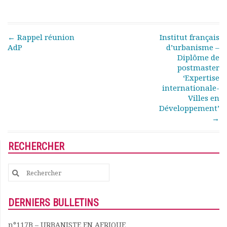
Rapports moraux
Rapports financiers
Nous rejoindre
Post navigation
←
Rappel réunion
Institut français
Le bulletin
AdP
d’urbanisme –
Présentation du bulletin
Diplôme de
postmaster
Comité de rédaction
‘Expertise
Bulletins Villes en
internationale-
développement
Villes en
Kiosk
Développement’
Ressources
→
Nos actions
Podcast-AdP
RECHERCHER
Dîners débats
Journées d’études
Search
Concours vidéo
for:
Matinales
DERNIERS BULLETINS
Nos partenaires
Evénements
n°117B – URBANISTE EN AFRIQUE
Publications et rapports