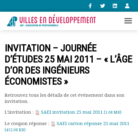
+33 (0)1 47 98 85 34
INVITATION – JOURNÉE
contact@villes-developpement.org
D’ÉTUDES 25 MAI 2011 – « L’ÂGE
D’OR DES INGÉNIEURS
Accueil
L’association
ÉCONOMISTES »
Qui sommes-nous ?
Présentation vidéo
Retrouvez tous les détails de cet évènement dans son
Le bureau
invitation.
Statuts de l’association
L’invitation :
SAEI invitation 25 mai 2011 (
)
1.08 MB
Vie de l’association
Calendrier des activités
Le coupon réponse :
SAEI carton réponse 25 mai 2011
Assemblées générales
(
)
452.08 KB
Comptes rendus mensuels