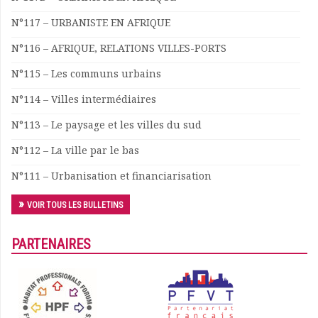
Documents
N°117 – URBANISTE EN AFRIQUE
Les adhérents
N°116 – AFRIQUE, RELATIONS VILLES-PORTS
Annuaire
Offres d’emploi
N°115 – Les communs urbains
Forum
N°114 – Villes intermédiaires
Actualités
Nous contacter
N°113 – Le paysage et les villes du sud
N°112 – La ville par le bas
N°111 – Urbanisation et financiarisation
VOIR TOUS LES BULLETINS
PARTENAIRES