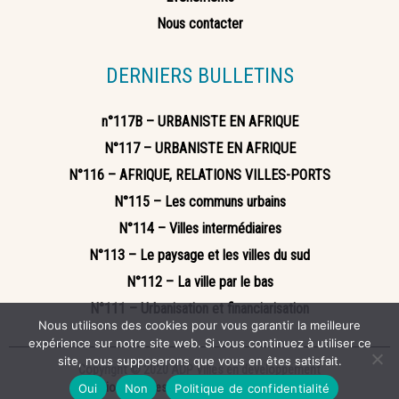
Nous contacter
DERNIERS BULLETINS
n°117B – URBANISTE EN AFRIQUE
N°117 – URBANISTE EN AFRIQUE
N°116 – AFRIQUE, RELATIONS VILLES-PORTS
N°115 – Les communs urbains
N°114 – Villes intermédiaires
N°113 – Le paysage et les villes du sud
N°112 – La ville par le bas
N°111 – Urbanisation et financiarisation
Nous utilisons des cookies pour vous garantir la meilleure
expérience sur notre site web. Si vous continuez à utiliser ce
site, nous supposerons que vous en êtes satisfait.
Copyright © 2020 ADP Villes en développement
Mentions légales
Politique de confidentialité
Oui
Non
Politique de confidentialité