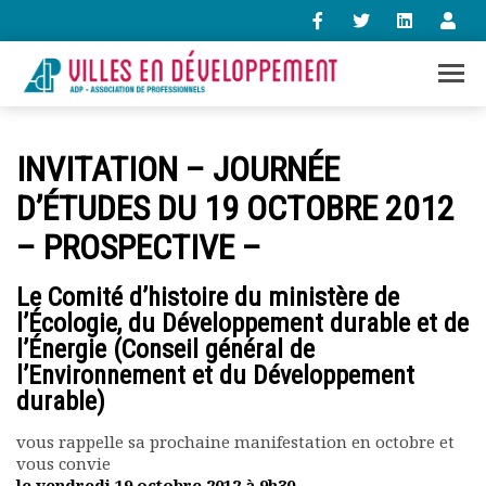
+33 (0)1 47 98 85 34
INVITATION – JOURNÉE
contact@villes-developpement.org
D’ÉTUDES DU 19 OCTOBRE 2012
– PROSPECTIVE –
Accueil
L’association
Le Comité d’histoire du ministère de
Qui sommes-nous ?
l’Écologie, du Développement durable et de
Présentation vidéo
l’Énergie (Conseil général de
Le bureau
l’Environnement et du Développement
Statuts de l’association
durable)
Vie de l’association
Calendrier des activités
vous rappelle sa prochaine manifestation en octobre et
Assemblées générales
vous convie
Comptes rendus mensuels
le vendredi 19 octobre 2012 à 9h30