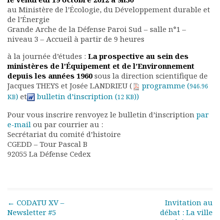
Rapports moraux
au Ministère de l’Écologie, du Développement durable et
Rapports financiers
de l’Énergie
Grande Arche de la Défense Paroi Sud – salle n°1 –
Nous rejoindre
niveau 3 – Accueil à partir de 9 heures
Le bulletin
Présentation du bulletin
à la journée d’études :
La prospective au sein des
ministères de l’Équipement et de l’Environnement
Comité de rédaction
depuis les années 1960
sous la direction scientifique de
Bulletins Villes en
Jacques THEYS et Josée LANDRIEU (
programme (
946.96
développement
)
et
bulletin d’inscription (
))
KB
12 KB
Kiosk
Ressources
Pour vous inscrire renvoyez le bulletin d’inscription
par
e-mail
ou par courrier au :
Nos actions
Secrétariat du comité d’histoire
Podcast-AdP
CGEDD – Tour Pascal B
Dîners débats
92055 La Défense Cedex
Journées d’études
Concours vidéo
Matinales
Nos partenaires
Post navigation
←
CODATU XV –
Invitation au
Evénements
Newsletter #5
débat : La ville
Publications et rapports