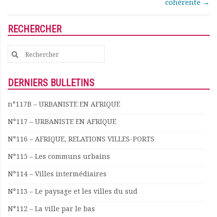
cohérente
→
Documents
Les adhérents
RECHERCHER
Annuaire
Offres d’emploi
Search
Forum
for:
Actualités
Nous contacter
DERNIERS BULLETINS
n°117B – URBANISTE EN AFRIQUE
N°117 – URBANISTE EN AFRIQUE
N°116 – AFRIQUE, RELATIONS VILLES-PORTS
N°115 – Les communs urbains
N°114 – Villes intermédiaires
N°113 – Le paysage et les villes du sud
N°112 – La ville par le bas