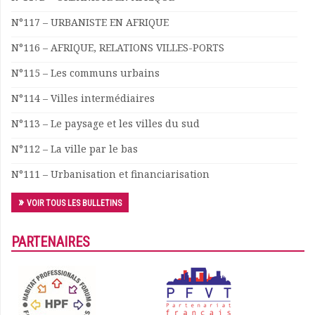
Documents
N°117 – URBANISTE EN AFRIQUE
Les adhérents
N°116 – AFRIQUE, RELATIONS VILLES-PORTS
Annuaire
Offres d’emploi
N°115 – Les communs urbains
Forum
N°114 – Villes intermédiaires
Actualités
Nous contacter
N°113 – Le paysage et les villes du sud
N°112 – La ville par le bas
N°111 – Urbanisation et financiarisation
VOIR TOUS LES BULLETINS
PARTENAIRES