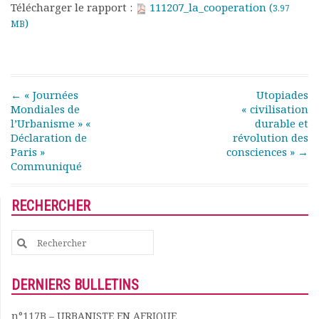
Télécharger le rapport :
111207_la_cooperation (
3.97
Rapports moraux
)
MB
Rapports financiers
Nous rejoindre
Le bulletin
Présentation du bulletin
Post navigation
←
« Journées
Utopiades
Comité de rédaction
Mondiales de
« civilisation
Bulletins Villes en
l’Urbanisme » «
durable et
développement
Déclaration de
révolution des
Kiosk
Paris »
consciences »
→
Ressources
Communiqué
Nos actions
Podcast-AdP
RECHERCHER
Dîners débats
Journées d’études
Search
Concours vidéo
for:
Matinales
DERNIERS BULLETINS
Nos partenaires
Evénements
n°117B – URBANISTE EN AFRIQUE
Publications et rapports