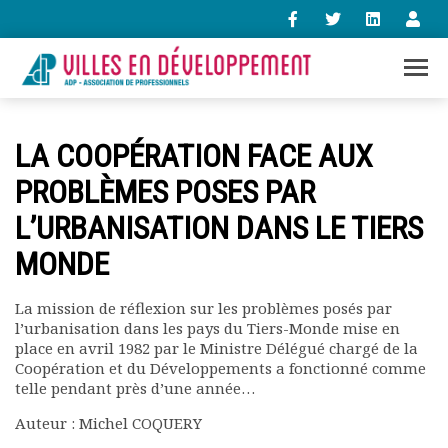
+33 (0)1 47 98 85 34
LA COOPÉRATION FACE AUX
contact@villes-developpement.org
PROBLÈMES POSES PAR
L’URBANISATION DANS LE TIERS
Accueil
L’association
MONDE
Qui sommes-nous ?
Présentation vidéo
La mission de réflexion sur les problèmes posés par
Le bureau
l’urbanisation dans les pays du Tiers-Monde mise en
Statuts de l’association
place en avril 1982 par le Ministre Délégué chargé de la
Vie de l’association
Coopération et du Développements a fonctionné comme
telle pendant près d’une année…
Calendrier des activités
Assemblées générales
Auteur : Michel COQUERY
Comptes rendus mensuels