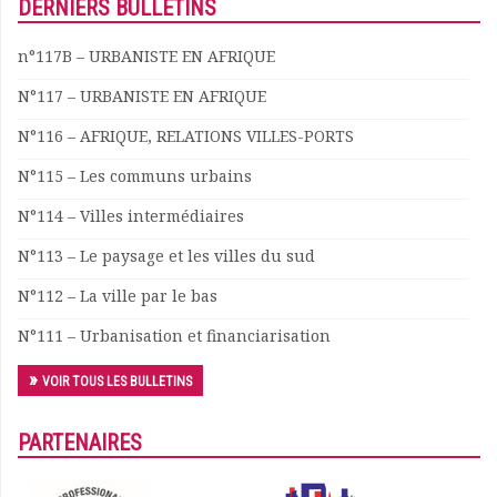
DERNIERS BULLETINS
Documents
Les adhérents
n°117B – URBANISTE EN AFRIQUE
Annuaire
N°117 – URBANISTE EN AFRIQUE
Offres d’emploi
Forum
N°116 – AFRIQUE, RELATIONS VILLES-PORTS
Actualités
N°115 – Les communs urbains
Nous contacter
N°114 – Villes intermédiaires
N°113 – Le paysage et les villes du sud
N°112 – La ville par le bas
N°111 – Urbanisation et financiarisation
VOIR TOUS LES BULLETINS
PARTENAIRES