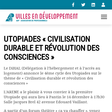
+33 (0)1 47 98 85 34
UTOPIADES « CIVILISATION
contact@villes-developpement.org
DURABLE ET RÉVOLUTION DES
CONSCIENCES »
Accueil
L’association
Qui sommes-nous ?
Le DiHAL (Délégation à l’hébergement et à l’accès au
logement) annonce le 4ème cycle des Utopiades sur le
Présentation vidéo
thème de « Civilisation durable et révolution des
Le bureau
consciences »
Statuts de l’association
Vie de l’association
L’ARENE a le plaisir à vous convier à la première
Utopiade qui aura lieu à Pantin le 14 décembre à 17h30
Calendrier des activités
Salle Jacques Brel 42 avenue Edouard Vaillant.
Assemblées générales
Comptes rendus mensuels
A partir d’un forum théâtre « ça va chauffer », venez