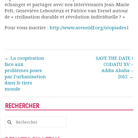
échanger et partager avec nos intervenants Jean-Marie
Rapports moraux
Pelt, Geneviève Lebouteux et Patrice van Eersel autour
Rapports financiers
de « civilisation durable et révolution individuelle ? »
Nous rejoindre
Le bulletin
Pour vous inscrire :
http://www.areneidf.org/utopiades1
Présentation du bulletin
Comité de rédaction
Bulletins Villes en
développement
Post navigation
←
La coopération
SAVE THE DATE !
Kiosk
face aux
CODATU XV –
problèmes poses
Addis Ababa –
Ressources
par l’urbanisation
2012
→
Nos actions
dans le tiers
Podcast-AdP
monde
Dîners débats
Journées d’études
RECHERCHER
Concours vidéo
Matinales
Search
Nos partenaires
for:
Evénements
Publications et rapports