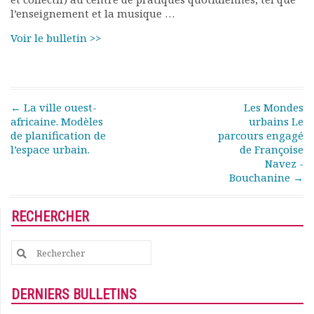
Rapports moraux
l’enseignement et la musique …
Rapports financiers
Voir le bulletin >>
Nous rejoindre
Le bulletin
Présentation du bulletin
Comité de rédaction
Post navigation
←
La ville ouest-
Les Mondes
Bulletins Villes en
africaine. Modèles
urbains Le
développement
de planification de
parcours engagé
Kiosk
l’espace urbain.
de Françoise
Ressources
Navez -
Bouchanine
→
Nos actions
Podcast-AdP
Dîners débats
RECHERCHER
Journées d’études
Concours vidéo
Search
Matinales
for:
Nos partenaires
DERNIERS BULLETINS
Evénements
Publications et rapports