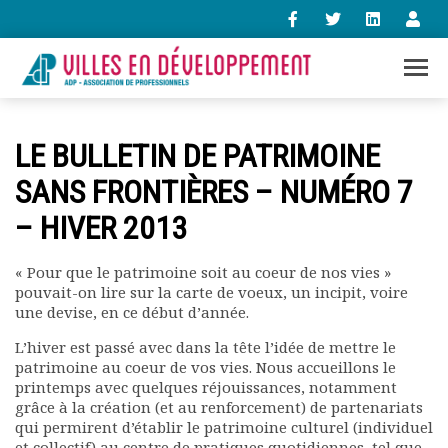
+33 (0)1 47 98 85 34
LE BULLETIN DE PATRIMOINE
contact@villes-developpement.org
SANS FRONTIÈRES – NUMÉRO 7
– HIVER 2013
Accueil
L’association
Qui sommes-nous ?
« Pour que le patrimoine soit au coeur de nos vies »
pouvait-on lire sur la carte de voeux, un incipit, voire
Présentation vidéo
une devise, en ce début d’année.
Le bureau
Statuts de l’association
L’hiver est passé avec dans la tête l’idée de mettre le
Vie de l’association
patrimoine au coeur de vos vies. Nous accueillons le
printemps avec quelques réjouissances, notamment
Calendrier des activités
grâce à la création (et au renforcement) de partenariats
Assemblées générales
qui permirent d’établir le patrimoine culturel (individuel
Comptes rendus mensuels
et collectif) au centre de pratiques quotidiennes, tel que