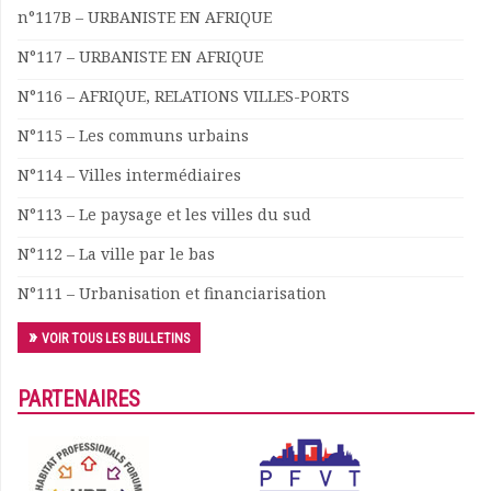
n°117B – URBANISTE EN AFRIQUE
Documents
Les adhérents
N°117 – URBANISTE EN AFRIQUE
Annuaire
N°116 – AFRIQUE, RELATIONS VILLES-PORTS
Offres d’emploi
Forum
N°115 – Les communs urbains
Actualités
N°114 – Villes intermédiaires
Nous contacter
N°113 – Le paysage et les villes du sud
N°112 – La ville par le bas
N°111 – Urbanisation et financiarisation
VOIR TOUS LES BULLETINS
PARTENAIRES