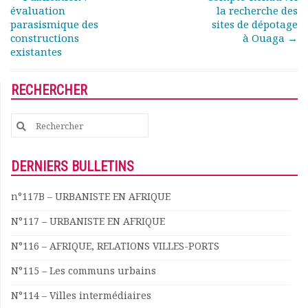
Rapports moraux
évaluation
la recherche des
parasismique des
sites de dépotage
Rapports financiers
constructions
à Ouaga
→
Nous rejoindre
existantes
Le bulletin
Présentation du bulletin
RECHERCHER
Comité de rédaction
Bulletins Villes en
Search
développement
for:
Kiosk
Ressources
DERNIERS BULLETINS
Nos actions
Podcast-AdP
n°117B – URBANISTE EN AFRIQUE
Dîners débats
N°117 – URBANISTE EN AFRIQUE
Journées d’études
Concours vidéo
N°116 – AFRIQUE, RELATIONS VILLES-PORTS
Matinales
N°115 – Les communs urbains
Nos partenaires
Evénements
N°114 – Villes intermédiaires
Publications et rapports