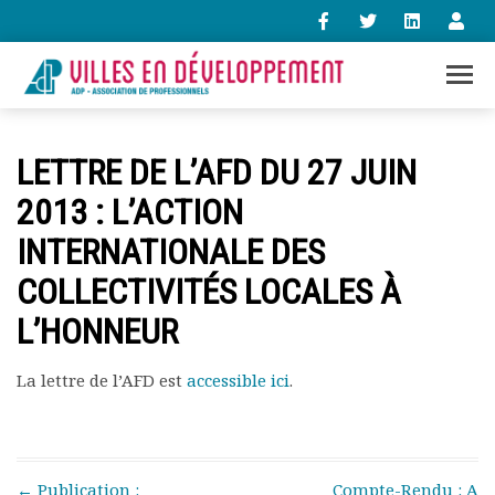
+33 (0)1 47 98 85 34
LETTRE DE L’AFD DU 27 JUIN
contact@villes-developpement.org
2013 : L’ACTION
INTERNATIONALE DES
Accueil
L’association
COLLECTIVITÉS LOCALES À
Qui sommes-nous ?
L’HONNEUR
Présentation vidéo
Le bureau
Statuts de l’association
La lettre de l’AFD est
accessible ici
.
Vie de l’association
Calendrier des activités
Assemblées générales
Comptes rendus mensuels
Post navigation
←
Publication :
Compte-Rendu : A