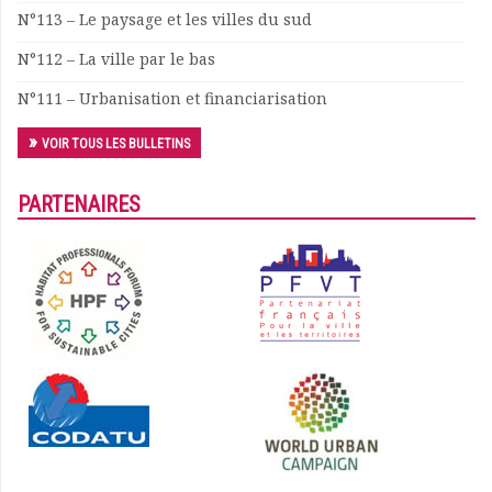
N°113 – Le paysage et les villes du sud
Documents
Les adhérents
N°112 – La ville par le bas
Annuaire
N°111 – Urbanisation et financiarisation
Offres d’emploi
Forum
VOIR TOUS LES BULLETINS
Actualités
Nous contacter
PARTENAIRES